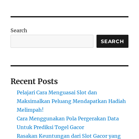
Search
SEARCH
Recent Posts
Pelajari Cara Menguasai Slot dan
Maksimalkan Peluang Mendapatkan Hadiah
Melimpah!
Cara Menggunakan Pola Pergerakan Data
Untuk Prediksi Togel Gacor
Rasakan Keuntungan dari Slot Gacor yang