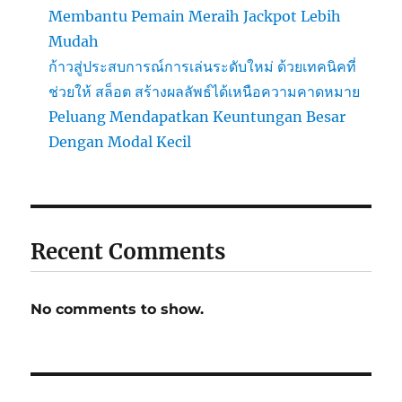
Membantu Pemain Meraih Jackpot Lebih
Mudah
ก้าวสู่ประสบการณ์การเล่นระดับใหม่ ด้วยเทคนิคที่
ช่วยให้ สล็อต สร้างผลลัพธ์ได้เหนือความคาดหมาย
Peluang Mendapatkan Keuntungan Besar
Dengan Modal Kecil
Recent Comments
No comments to show.