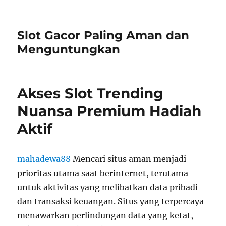
Slot Gacor Paling Aman dan
Menguntungkan
Akses Slot Trending
Nuansa Premium Hadiah
Aktif
mahadewa88
Mencari situs aman menjadi
prioritas utama saat berinternet, terutama
untuk aktivitas yang melibatkan data pribadi
dan transaksi keuangan. Situs yang terpercaya
menawarkan perlindungan data yang ketat,