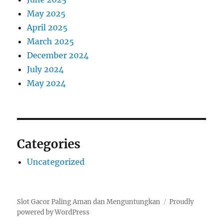
May 2025
April 2025
March 2025
December 2024
July 2024
May 2024
Categories
Uncategorized
Slot Gacor Paling Aman dan Menguntungkan
Proudly
powered by WordPress