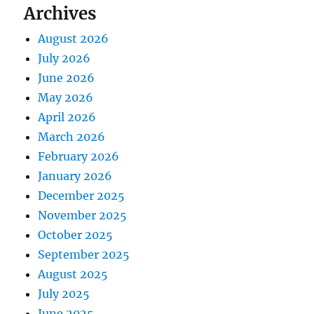
Archives
August 2026
July 2026
June 2026
May 2026
April 2026
March 2026
February 2026
January 2026
December 2025
November 2025
October 2025
September 2025
August 2025
July 2025
June 2025