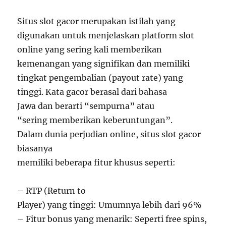
Situs slot gacor merupakan istilah yang
digunakan untuk menjelaskan platform slot
online yang sering kali memberikan
kemenangan yang signifikan dan memiliki
tingkat pengembalian (payout rate) yang
tinggi. Kata gacor berasal dari bahasa
Jawa dan berarti “sempurna” atau
“sering memberikan keberuntungan”.
Dalam dunia perjudian online, situs slot gacor
biasanya
memiliki beberapa fitur khusus seperti:
– RTP (Return to
Player) yang tinggi: Umumnya lebih dari 96%
– Fitur bonus yang menarik: Seperti free spins,