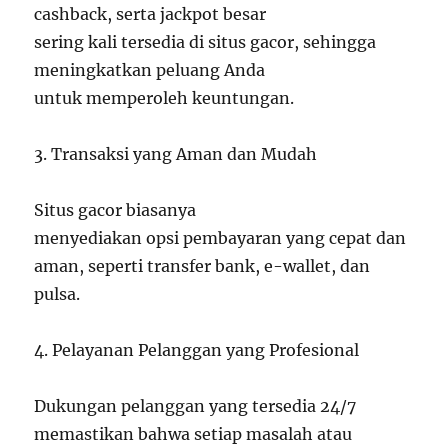
cashback, serta jackpot besar
sering kali tersedia di situs gacor, sehingga
meningkatkan peluang Anda
untuk memperoleh keuntungan.
3. Transaksi yang Aman dan Mudah
Situs gacor biasanya
menyediakan opsi pembayaran yang cepat dan
aman, seperti transfer bank, e-wallet, dan
pulsa.
4. Pelayanan Pelanggan yang Profesional
Dukungan pelanggan yang tersedia 24/7
memastikan bahwa setiap masalah atau