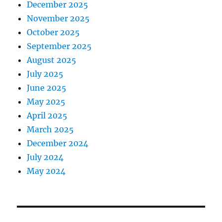
December 2025
November 2025
October 2025
September 2025
August 2025
July 2025
June 2025
May 2025
April 2025
March 2025
December 2024
July 2024
May 2024