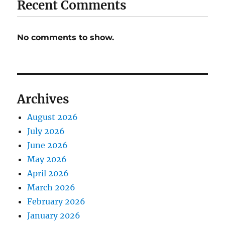
Recent Comments
No comments to show.
Archives
August 2026
July 2026
June 2026
May 2026
April 2026
March 2026
February 2026
January 2026