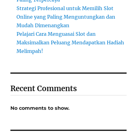
Strategi Profesional untuk Memilih Slot
Online yang Paling Menguntungkan dan
Mudah Dimenangkan
Pelajari Cara Menguasai Slot dan
Maksimalkan Peluang Mendapatkan Hadiah
Melimpah!
Recent Comments
No comments to show.