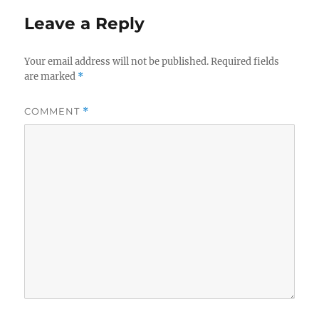
Leave a Reply
Your email address will not be published.
Required fields
are marked
*
COMMENT
*