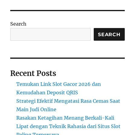
Search
SEARCH
Recent Posts
Temukan Link Slot Gacor 2026 dan
Kemudahan Deposit QRIS
Strategi Efektif Mengatasi Rasa Cemas Saat
Main Judi Online
Rasakan Ketagihan Menang Berkali-Kali
Lipat dengan Teknik Rahasia dari Situs Slot
Paling Terpercaya