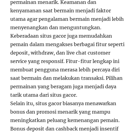
permainan menarik. Keamanan dan
kenyamanan saat bermain menjadi faktor
utama agar pengalaman bermain menjadi lebih
menyenangkan dan menguntungkan.
Keberadaan situs gacor juga memudahkan
pemain dalam mengakses berbagai fitur seperti
deposit, withdraw, dan live chat customer
service yang responsif. Fitur-fitur lengkap ini
membuat pengguna merasa lebih percaya diri
saat bermain dan melakukan transaksi. Pilihan
permainan yang beragam juga menjadi daya
tarik utama dari situs gacor.
Selain itu, situs gacor biasanya menawarkan
bonus dan promosi menarik yang mampu
meningkatkan peluang kemenangan pemain.
Bonus deposit dan cashback menjadi insentif