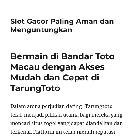
Slot Gacor Paling Aman dan
Menguntungkan
Bermain di Bandar Toto
Macau dengan Akses
Mudah dan Cepat di
TarungToto
Dalam arena perjudian daring, Tarungtoto
telah menjadi pilihan utama bagi mereka yang
mencari situs togel yang dapat diandalkan dan
terkenal. Platform ini telah meraih reputasi