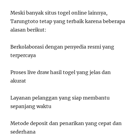
Meski banyak situs togel online lainnya,
Tarungtoto tetap yang terbaik karena beberapa
alasan berikut:
Berkolaborasi dengan penyedia resmi yang
terpercaya
Proses live draw hasil togel yang jelas dan
akurat
Layanan pelanggan yang siap membantu
sepanjang waktu
Metode deposit dan penarikan yang cepat dan
sederhana