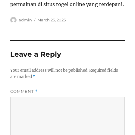
permainan di situs togel online yang terdepan!.
Author
Posted
admin
March 25, 2025
on
Leave a Reply
Your email address will not be published.
Required fields
are marked
*
COMMENT
*