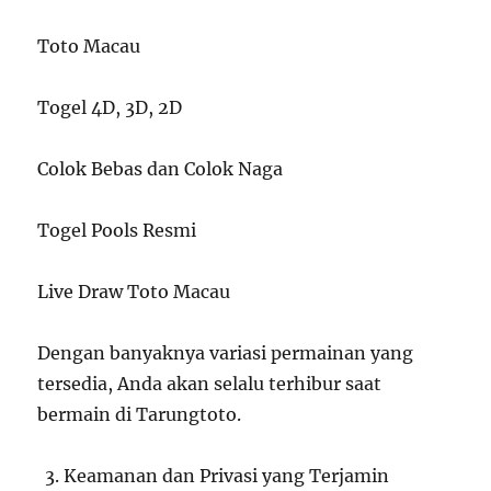
Toto Macau
Togel 4D, 3D, 2D
Colok Bebas dan Colok Naga
Togel Pools Resmi
Live Draw Toto Macau
Dengan banyaknya variasi permainan yang
tersedia, Anda akan selalu terhibur saat
bermain di Tarungtoto.
Keamanan dan Privasi yang Terjamin