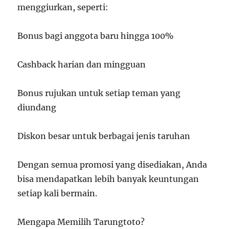
menggiurkan, seperti:
Bonus bagi anggota baru hingga 100%
Cashback harian dan mingguan
Bonus rujukan untuk setiap teman yang
diundang
Diskon besar untuk berbagai jenis taruhan
Dengan semua promosi yang disediakan, Anda
bisa mendapatkan lebih banyak keuntungan
setiap kali bermain.
Mengapa Memilih Tarungtoto?