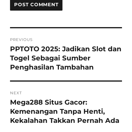
Post
PREVIOUS
navigation
PPTOTO 2025: Jadikan Slot dan
Previous
post:
Togel Sebagai Sumber
Penghasilan Tambahan
NEXT
Mega288 Situs Gacor:
Next
post:
Kemenangan Tanpa Henti,
Kekalahan Takkan Pernah Ada