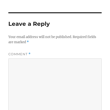
on
Leave a Reply
Your email address will not be published.
Required fields
are marked
*
COMMENT
*