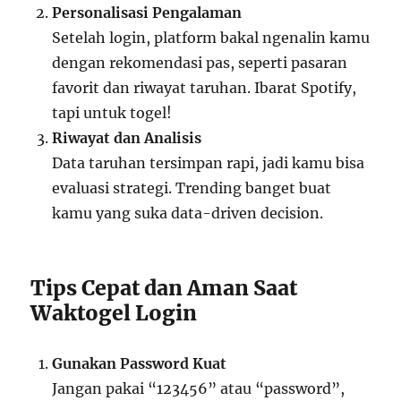
Personalisasi Pengalaman
Setelah login, platform bakal ngenalin kamu
dengan rekomendasi pas, seperti pasaran
favorit dan riwayat taruhan. Ibarat Spotify,
tapi untuk togel!
Riwayat dan Analisis
Data taruhan tersimpan rapi, jadi kamu bisa
evaluasi strategi. Trending banget buat
kamu yang suka data-driven decision.
Tips Cepat dan Aman Saat
Waktogel Login
Gunakan Password Kuat
Jangan pakai “123456” atau “password”,