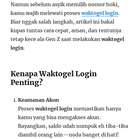
Namun sebelum asyik memilih nomor hoki,
kamu wajib melewati proses
waktogel login
.
Biar nggak salah langkah, artikel ini bakal
kupas tuntas cara cepat, aman, dan tentunya
tetap kece ala Gen Z saat melakukan
waktogel
login
.
Kenapa Waktogel Login
Penting?
Keamanan Akun
Proses
waktogel login
memastikan hanya
kamu yang bisa mengakses akun.
Bayangkan, saldo udah numpuk eh tiba-tiba
diambil orang lain—noda banget di hati!