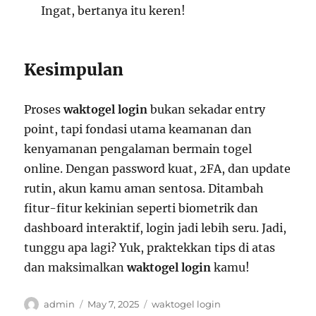
Ingat, bertanya itu keren!
Kesimpulan
Proses
waktogel login
bukan sekadar entry
point, tapi fondasi utama keamanan dan
kenyamanan pengalaman bermain togel
online. Dengan password kuat, 2FA, dan update
rutin, akun kamu aman sentosa. Ditambah
fitur-fitur kekinian seperti biometrik dan
dashboard interaktif, login jadi lebih seru. Jadi,
tunggu apa lagi? Yuk, praktekkan tips di atas
dan maksimalkan
waktogel login
kamu!
Author
Posted
Tags
admin
May 7, 2025
waktogel login