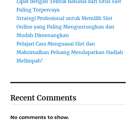
Lipat dengan Teknik Rahasia dari Situs Slot
Paling Terpercaya
Strategi Profesional untuk Memilih Slot
Online yang Paling Menguntungkan dan
Mudah Dimenangkan
Pelajari Cara Menguasai Slot dan
Maksimalkan Peluang Mendapatkan Hadiah
Melimpah!
Recent Comments
No comments to show.