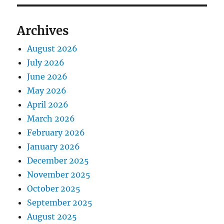
Archives
August 2026
July 2026
June 2026
May 2026
April 2026
March 2026
February 2026
January 2026
December 2025
November 2025
October 2025
September 2025
August 2025