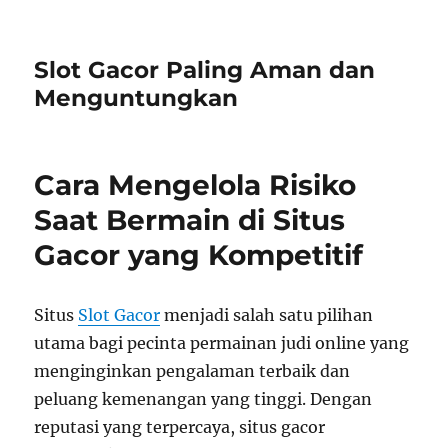
Slot Gacor Paling Aman dan
Menguntungkan
Cara Mengelola Risiko
Saat Bermain di Situs
Gacor yang Kompetitif
Situs
Slot Gacor
menjadi salah satu pilihan
utama bagi pecinta permainan judi online yang
menginginkan pengalaman terbaik dan
peluang kemenangan yang tinggi. Dengan
reputasi yang terpercaya, situs gacor