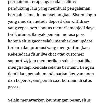
permainan, tetapi juga pada fasilitas
pendukung lain yang membuat pengalaman
bermain semakin menyenangkan. Sistem login
yang mudah, metode deposit dan withdraw
yang cepat, serta bonus menarik menjadi daya
tarik utama. Banyak pemain merasa puas
karena situs gacor selalu memberikan update
terbaru dan promosi yang menguntungkan.
Keberadaan fitur live chat atau customer
support 24 jam memberikan solusi cepat jika
menghadapi kendala selama bermain. Dengan
demikian, pemain mendapatkan kenyamanan
dan kepercayaan penuh saat bermain di situs
gacor.
Selain menawarkan keuntungan besar, situs