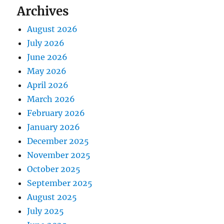
Archives
August 2026
July 2026
June 2026
May 2026
April 2026
March 2026
February 2026
January 2026
December 2025
November 2025
October 2025
September 2025
August 2025
July 2025