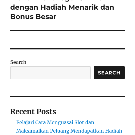
post:
dengan Hadiah Menarik dan
Bonus Besar
Search
SEARCH
Recent Posts
Pelajari Cara Menguasai Slot dan
Maksimalkan Peluang Mendapatkan Hadiah