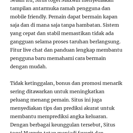
Selain itu, Situs togel Maxwin menyediakan
tampilan antarmuka ramah pengguna dan
mobile friendly. Pemain dapat bermain kapan
saja dan di mana saja tanpa hambatan. Sistem
yang cepat dan stabil memastikan tidak ada
gangguan selama proses taruhan berlangsung.
Fitur live chat dan panduan lengkap membantu
pengguna baru memahami cara bermain
dengan mudah.
Tidak ketinggalan, bonus dan promosi menarik
sering ditawarkan untuk meningkatkan
peluang menang pemain. Situs ini juga
menyediakan tips dan prediksi akurat untuk
membantu memprediksi angka keluaran.
Dengan berbagai keunggulan tersebut, Situs