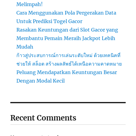
Melimpah!
Cara Menggunakan Pola Pergerakan Data
Untuk Prediksi Togel Gacor
Rasakan Keuntungan dari Slot Gacor yang
Membantu Pemain Meraih Jackpot Lebih
Mudah
ก้าวสู่ประสบการณ์การเล่นระดับใหม่ ด้วยเทคนิคที่
ช่วยให้ สล็อต สร้างผลลัพธ์ได้เหนือความคาดหมาย
Peluang Mendapatkan Keuntungan Besar
Dengan Modal Kecil
Recent Comments