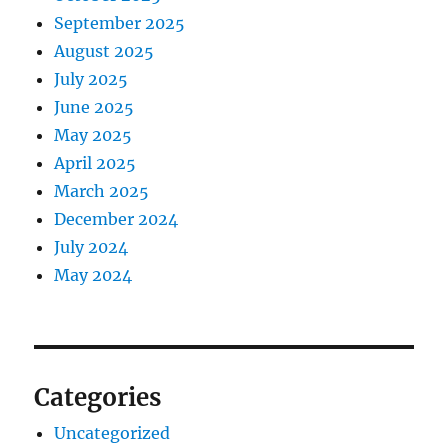
September 2025
August 2025
July 2025
June 2025
May 2025
April 2025
March 2025
December 2024
July 2024
May 2024
Categories
Uncategorized