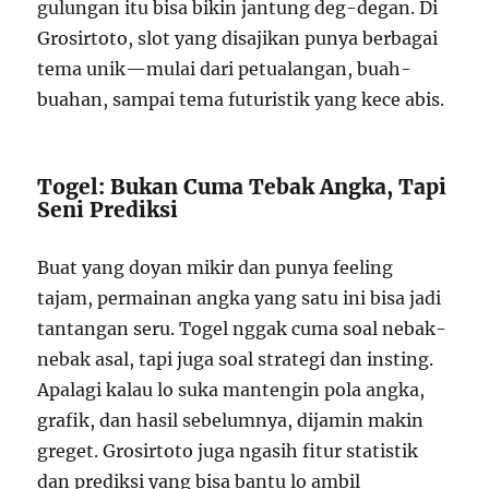
gulungan itu bisa bikin jantung deg-degan. Di
Grosirtoto, slot yang disajikan punya berbagai
tema unik—mulai dari petualangan, buah-
buahan, sampai tema futuristik yang kece abis.
Togel: Bukan Cuma Tebak Angka, Tapi
Seni Prediksi
Buat yang doyan mikir dan punya feeling
tajam, permainan angka yang satu ini bisa jadi
tantangan seru. Togel nggak cuma soal nebak-
nebak asal, tapi juga soal strategi dan insting.
Apalagi kalau lo suka mantengin pola angka,
grafik, dan hasil sebelumnya, dijamin makin
greget. Grosirtoto juga ngasih fitur statistik
dan prediksi yang bisa bantu lo ambil