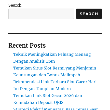
Search
SEARCH
Recent Posts
Teknik Meningkatkan Peluang Menang
Dengan Analisis Tren
Temukan Situs Slot Resmi yang Menjamin
Keuntungan dan Bonus Melimpah
Rekomendasi Link Terbaru Slot Gacor Hari
Ini Dengan Tampilan Modern
Temukan Link Slot Gacor 2026 dan
Kemudahan Deposit QRIS
Strategi Efektif Mengatasi Rasa Cemas Saat