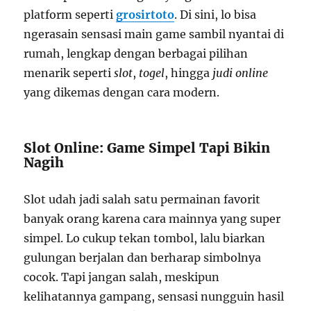
platform seperti
grosirtoto
. Di sini, lo bisa
ngerasain sensasi main game sambil nyantai di
rumah, lengkap dengan berbagai pilihan
menarik seperti
slot
,
togel
, hingga
judi online
yang dikemas dengan cara modern.
Slot Online: Game Simpel Tapi Bikin
Nagih
Slot udah jadi salah satu permainan favorit
banyak orang karena cara mainnya yang super
simpel. Lo cukup tekan tombol, lalu biarkan
gulungan berjalan dan berharap simbolnya
cocok. Tapi jangan salah, meskipun
kelihatannya gampang, sensasi nungguin hasil