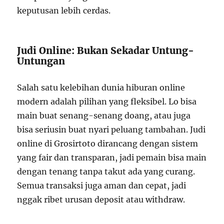
keputusan lebih cerdas.
Judi Online: Bukan Sekadar Untung-
Untungan
Salah satu kelebihan dunia hiburan online
modern adalah pilihan yang fleksibel. Lo bisa
main buat senang-senang doang, atau juga
bisa seriusin buat nyari peluang tambahan. Judi
online di Grosirtoto dirancang dengan sistem
yang fair dan transparan, jadi pemain bisa main
dengan tenang tanpa takut ada yang curang.
Semua transaksi juga aman dan cepat, jadi
nggak ribet urusan deposit atau withdraw.