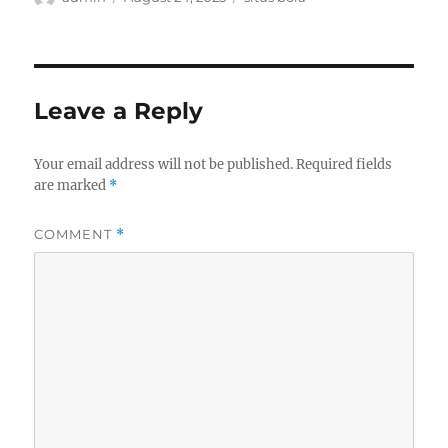
on
Leave a Reply
Your email address will not be published.
Required fields
are marked
*
COMMENT
*