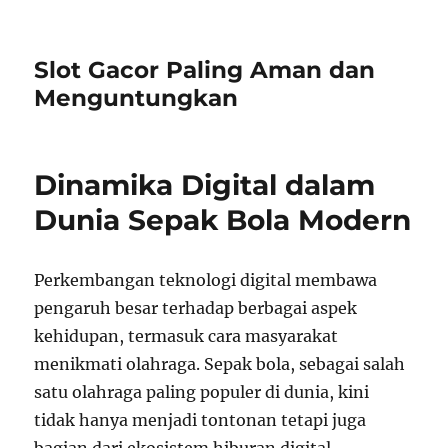
Slot Gacor Paling Aman dan
Menguntungkan
Dinamika Digital dalam
Dunia Sepak Bola Modern
Perkembangan teknologi digital membawa
pengaruh besar terhadap berbagai aspek
kehidupan, termasuk cara masyarakat
menikmati olahraga. Sepak bola, sebagai salah
satu olahraga paling populer di dunia, kini
tidak hanya menjadi tontonan tetapi juga