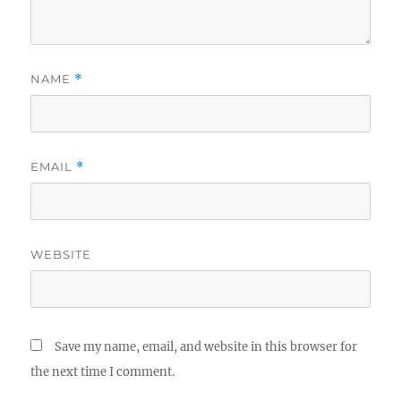
NAME
*
EMAIL
*
WEBSITE
Save my name, email, and website in this browser for
the next time I comment.