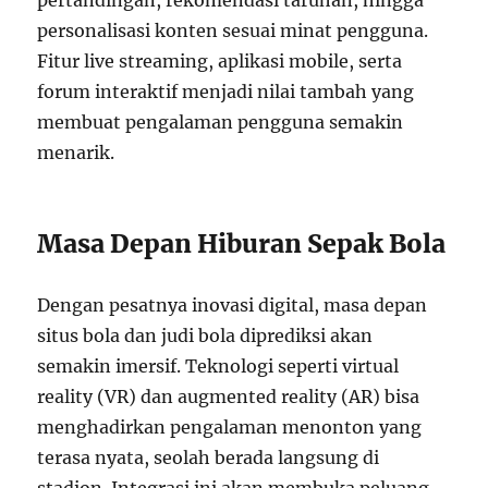
pertandingan, rekomendasi taruhan, hingga
personalisasi konten sesuai minat pengguna.
Fitur live streaming, aplikasi mobile, serta
forum interaktif menjadi nilai tambah yang
membuat pengalaman pengguna semakin
menarik.
Masa Depan Hiburan Sepak Bola
Dengan pesatnya inovasi digital, masa depan
situs bola dan judi bola diprediksi akan
semakin imersif. Teknologi seperti virtual
reality (VR) dan augmented reality (AR) bisa
menghadirkan pengalaman menonton yang
terasa nyata, seolah berada langsung di