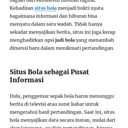
bagian dari ekosistem hiburan digital.
Kehadiran
situs bola
menjadi bukti nyata
bagaimana informasi dan hiburan bisa
menyatu dalam satu wadah. Tidak hanya
sekadar menyajikan berita, situs ini juga kerap
menghadirkan opsi
judi bola
yang menambah
dimensi baru dalam menikmati pertandingan.
Situs Bola sebagai Pusat
Informasi
Dulu, penggemar sepak bola harus menunggu
berita di televisi atau surat kabar untuk
mengetahui hasil pertandingan. Saat ini, situs
bola menyajikan data secara instan, mulai dari