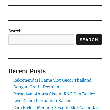
Search
SEARCH
Recent Posts
Rekomendasi Game Slot Gacor Thailand
Dengan Grafik Premium
Perbedaan Antara Sistem RNG Dan Dealer
Live Dalam Permainan Kasino
Cara Efektif Menang Besar di Slot Gacor dan