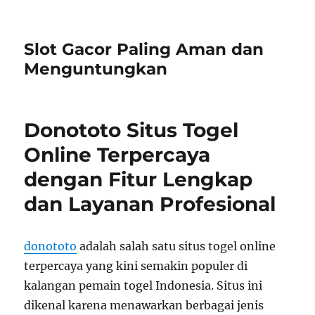
Slot Gacor Paling Aman dan
Menguntungkan
Donototo Situs Togel
Online Terpercaya
dengan Fitur Lengkap
dan Layanan Profesional
donototo
adalah salah satu situs togel online
terpercaya yang kini semakin populer di
kalangan pemain togel Indonesia. Situs ini
dikenal karena menawarkan berbagai jenis