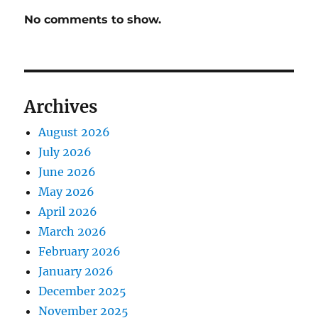
No comments to show.
Archives
August 2026
July 2026
June 2026
May 2026
April 2026
March 2026
February 2026
January 2026
December 2025
November 2025