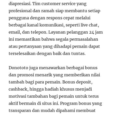
diapresiasi. Tim customer service yang
profesional dan ramah siap membantu setiap
pengguna dengan respons cepat melalui
berbagai kanal komunikasi, seperti live chat,
email, dan telepon. Layanan pelanggan 24 jam
ini memastikan bahwa segala permasalahan
atau pertanyaan yang dihadapi pemain dapat
terselesaikan dengan baik dan tuntas.
Donototo juga menawarkan berbagai bonus
dan promosi menarik yang memberikan nilai
tambah bagi para pemain. Bonus deposit,
cashback, hingga hadiah khusus menjadi
motivasi tambahan bagi pemain untuk terus
aktif bermain di situs ini. Program bonus yang
transparan dan mudah dipahami membuat