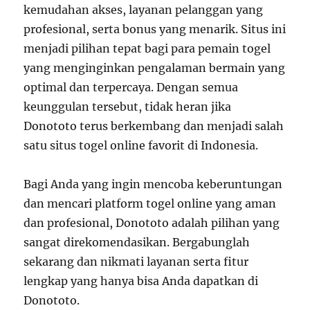
kemudahan akses, layanan pelanggan yang
profesional, serta bonus yang menarik. Situs ini
menjadi pilihan tepat bagi para pemain togel
yang menginginkan pengalaman bermain yang
optimal dan terpercaya. Dengan semua
keunggulan tersebut, tidak heran jika
Donototo terus berkembang dan menjadi salah
satu situs togel online favorit di Indonesia.
Bagi Anda yang ingin mencoba keberuntungan
dan mencari platform togel online yang aman
dan profesional, Donototo adalah pilihan yang
sangat direkomendasikan. Bergabunglah
sekarang dan nikmati layanan serta fitur
lengkap yang hanya bisa Anda dapatkan di
Donototo.