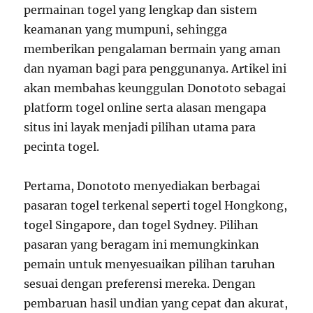
permainan togel yang lengkap dan sistem
keamanan yang mumpuni, sehingga
memberikan pengalaman bermain yang aman
dan nyaman bagi para penggunanya. Artikel ini
akan membahas keunggulan Donototo sebagai
platform togel online serta alasan mengapa
situs ini layak menjadi pilihan utama para
pecinta togel.
Pertama, Donototo menyediakan berbagai
pasaran togel terkenal seperti togel Hongkong,
togel Singapore, dan togel Sydney. Pilihan
pasaran yang beragam ini memungkinkan
pemain untuk menyesuaikan pilihan taruhan
sesuai dengan preferensi mereka. Dengan
pembaruan hasil undian yang cepat dan akurat,