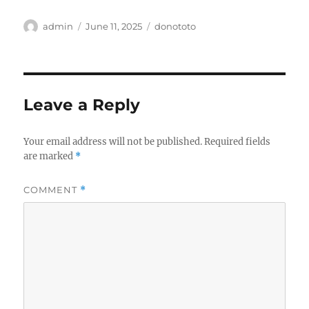
Author
Posted
Tags
admin
June 11, 2025
donototo
on
Leave a Reply
Your email address will not be published.
Required fields
are marked
*
COMMENT
*