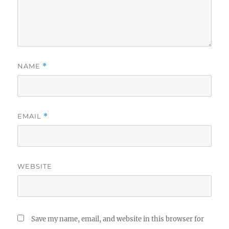
NAME
*
EMAIL
*
WEBSITE
Save my name, email, and website in this browser for