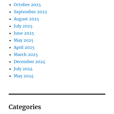
October 2025
September 2025
August 2025
July 2025
June 2025
May 2025
April 2025
March 2025
December 2024
July 2024
May 2024
Categories