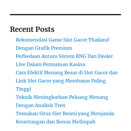
Recent Posts
Rekomendasi Game Slot Gacor Thailand
Dengan Grafik Premium
Perbedaan Antara Sistem RNG Dan Dealer
Live Dalam Permainan Kasino
Cara Efektif Menang Besar di Slot Gacor dan
Link Slot Gacor yang Membayar Paling
Tinggi
Teknik Meningkatkan Peluang Menang
Dengan Analisis Tren
Temukan Situs Slot Resmi yang Menjamin
Keuntungan dan Bonus Melimpah