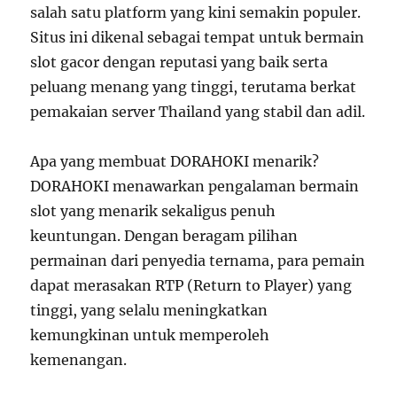
salah satu platform yang kini semakin populer.
Situs ini dikenal sebagai tempat untuk bermain
slot gacor dengan reputasi yang baik serta
peluang menang yang tinggi, terutama berkat
pemakaian server Thailand yang stabil dan adil.
Apa yang membuat DORAHOKI menarik?
DORAHOKI menawarkan pengalaman bermain
slot yang menarik sekaligus penuh
keuntungan. Dengan beragam pilihan
permainan dari penyedia ternama, para pemain
dapat merasakan RTP (Return to Player) yang
tinggi, yang selalu meningkatkan
kemungkinan untuk memperoleh
kemenangan.