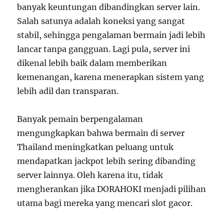
banyak keuntungan dibandingkan server lain.
Salah satunya adalah koneksi yang sangat
stabil, sehingga pengalaman bermain jadi lebih
lancar tanpa gangguan. Lagi pula, server ini
dikenal lebih baik dalam memberikan
kemenangan, karena menerapkan sistem yang
lebih adil dan transparan.
Banyak pemain berpengalaman
mengungkapkan bahwa bermain di server
Thailand meningkatkan peluang untuk
mendapatkan jackpot lebih sering dibanding
server lainnya. Oleh karena itu, tidak
mengherankan jika DORAHOKI menjadi pilihan
utama bagi mereka yang mencari slot gacor.