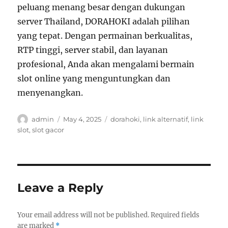
peluang menang besar dengan dukungan
server Thailand, DORAHOKI adalah pilihan
yang tepat. Dengan permainan berkualitas,
RTP tinggi, server stabil, dan layanan
profesional, Anda akan mengalami bermain
slot online yang menguntungkan dan
menyenangkan.
Author
Posted
Tags
admin
May 4, 2025
dorahoki
,
link alternatif
,
link
on
slot
,
slot gacor
Leave a Reply
Your email address will not be published.
Required fields
are marked
*