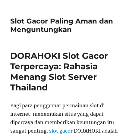
Slot Gacor Paling Aman dan
Menguntungkan
DORAHOKI Slot Gacor
Terpercaya: Rahasia
Menang Slot Server
Thailand
Bagi para penggemar permainan slot di
internet, menemukan situs yang dapat
dipercaya dan memberikan keuntungan itu
sangat penting.
slot gacor
DORAHOKI adalah