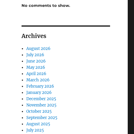
No comments to show.
Archives
August 2026
July 2026
June 2026
May 2026
April 2026
March 2026
February 2026
January 2026
December 2025
November 2025
October 2025
September 2025
August 2025
July 2025