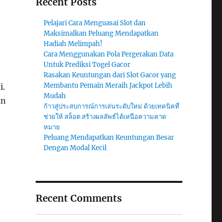
Recent Posts
Pelajari Cara Menguasai Slot dan
Maksimalkan Peluang Mendapatkan
Hadiah Melimpah!
Cara Menggunakan Pola Pergerakan Data
Untuk Prediksi Togel Gacor
Rasakan Keuntungan dari Slot Gacor yang
Membantu Pemain Meraih Jackpot Lebih
i.
Mudah
an
ก้าวสู่ประสบการณ์การเล่นระดับใหม่ ด้วยเทคนิคที่
ช่วยให้ สล็อต สร้างผลลัพธ์ได้เหนือความคาด
หมาย
Peluang Mendapatkan Keuntungan Besar
Dengan Modal Kecil
Recent Comments