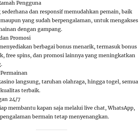
 Ramah Pengguna
 sederhana dan responsif memudahkan pemain, baik
i maupun yang sudah berpengalaman, untuk mengakses
rmainan dengan gampang.
dan Promosi
 menyediakan berbagai bonus menarik, termasuk bonus
ck, free spins, dan promosi lainnya yang meningkatkan
.
i Permainan
 kasino langsung, taruhan olahraga, hingga togel, semua
kualitas terbaik.
gan 24/7
ap membantu kapan saja melalui live chat, WhatsApp,
r pengalaman bermain tetap menyenangkan.