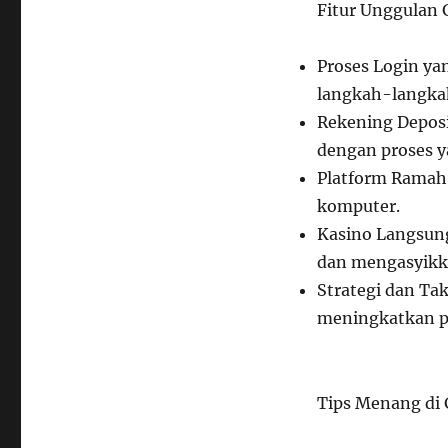
Fitur Unggulan 
Proses Login ya
langkah-langka
Rekening Deposi
dengan proses y
Platform Ramah 
komputer.
Kasino Langsung
dan mengasyikk
Strategi dan Ta
meningkatkan p
Tips Menang di 