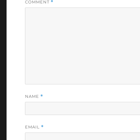
COMMENT
*
NAME
*
EMAIL
*