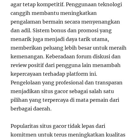
agar tetap kompetitif. Penggunaan teknologi
canggih membantu meningkatkan
pengalaman bermain secara menyenangkan
dan adil. Sistem bonus dan promosi yang
menarik juga menjadi daya tarik utama,
memberikan peluang lebih besar untuk meraih
kemenangan. Keberadaan forum diskusi dan
review positif dari pengguna lain menambah
kepercayaan terhadap platform ini.
Pengelolaan yang profesional dan transparan
menjadikan situs gacor sebagai salah satu
pilihan yang terpercaya di mata pemain dari
berbagai daerah.
Popularitas situs gacor tidak lepas dari
komitmen untuk terus meningkatkan kualitas