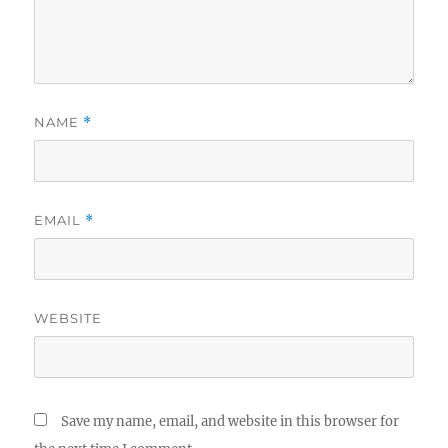
NAME
*
EMAIL
*
WEBSITE
Save my name, email, and website in this browser for