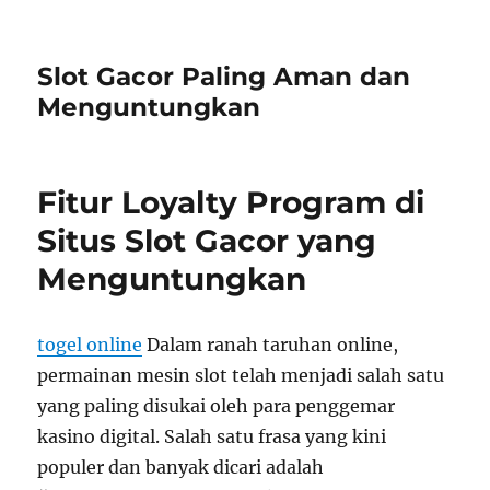
Slot Gacor Paling Aman dan
Menguntungkan
Fitur Loyalty Program di
Situs Slot Gacor yang
Menguntungkan
togel online
Dalam ranah taruhan online,
permainan mesin slot telah menjadi salah satu
yang paling disukai oleh para penggemar
kasino digital. Salah satu frasa yang kini
populer dan banyak dicari adalah