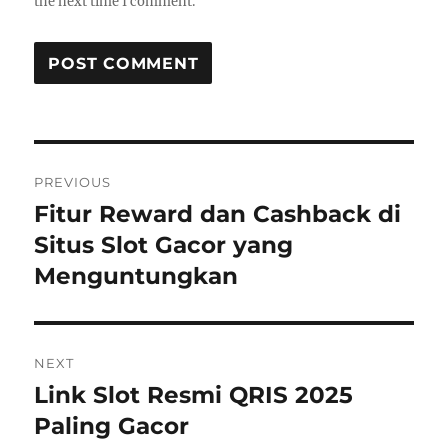
the next time I comment.
Post
PREVIOUS
navigation
Fitur Reward dan Cashback di
Previous
post:
Situs Slot Gacor yang
Menguntungkan
NEXT
Link Slot Resmi QRIS 2025
Next
post:
Paling Gacor