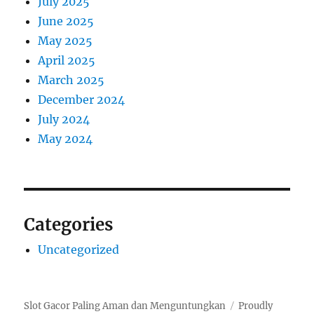
July 2025
June 2025
May 2025
April 2025
March 2025
December 2024
July 2024
May 2024
Categories
Uncategorized
Slot Gacor Paling Aman dan Menguntungkan
Proudly