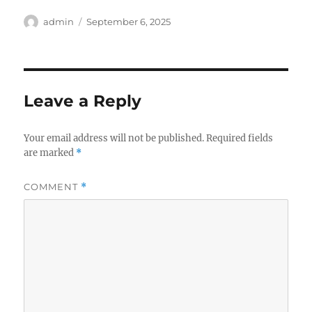
Author
Posted
admin
September 6, 2025
on
Leave a Reply
Your email address will not be published.
Required fields
are marked
*
COMMENT
*