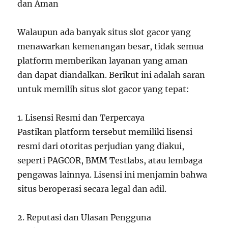
dan Aman
Walaupun ada banyak situs slot gacor yang
menawarkan kemenangan besar, tidak semua
platform memberikan layanan yang aman
dan dapat diandalkan. Berikut ini adalah saran
untuk memilih situs slot gacor yang tepat:
1. Lisensi Resmi dan Terpercaya
Pastikan platform tersebut memiliki lisensi
resmi dari otoritas perjudian yang diakui,
seperti PAGCOR, BMM Testlabs, atau lembaga
pengawas lainnya. Lisensi ini menjamin bahwa
situs beroperasi secara legal dan adil.
2. Reputasi dan Ulasan Pengguna