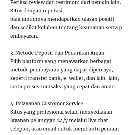
Periksa review dan testimoni dari pemain lain.
Situs dengan reputasi
baik umumnya mendapatkan ulasan positif
dan sedikit keluhan tentang keamanan serta p
embayaran.
3. Metode Deposit dan Penarikan Aman
Pilih platform yang menawarkan berbagai
metode pembayaran yang dapat dipercaya,
seperti transfer bank, e-wallet, dan lain-lain,
serta proses transaksi yang cepat dan aman.
4. Pelayanan Customer Service
Situs yang profesional selalu menyediakan
layanan pelanggan 24/7 melalui live chat,
telepon, atau email untuk membantu pemain