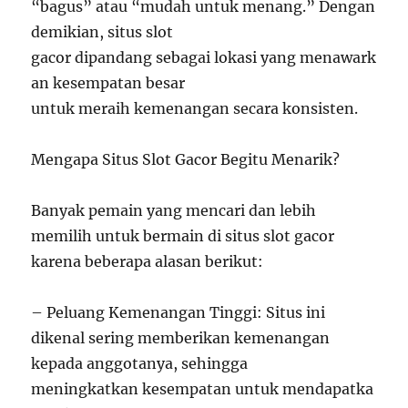
“bagus” atau “mudah untuk menang.” Dengan
demikian, situs slot
gacor dipandang sebagai lokasi yang menawark
an kesempatan besar
untuk meraih kemenangan secara konsisten.
Mengapa Situs Slot Gacor Begitu Menarik?
Banyak pemain yang mencari dan lebih
memilih untuk bermain di situs slot gacor
karena beberapa alasan berikut:
– Peluang Kemenangan Tinggi: Situs ini
dikenal sering memberikan kemenangan
kepada anggotanya, sehingga
meningkatkan kesempatan untuk mendapatka