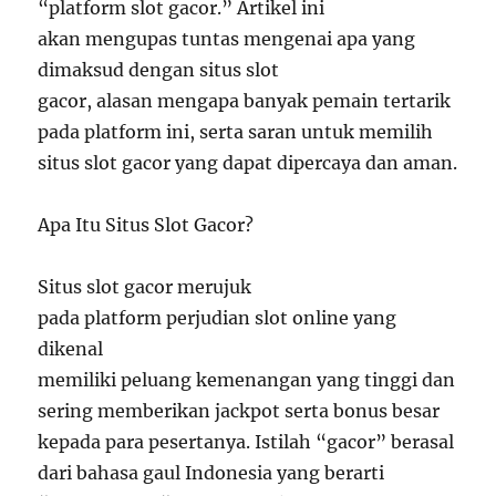
“platform slot gacor.” Artikel ini
akan mengupas tuntas mengenai apa yang
dimaksud dengan situs slot
gacor, alasan mengapa banyak pemain tertarik
pada platform ini, serta saran untuk memilih
situs slot gacor yang dapat dipercaya dan aman.
Apa Itu Situs Slot Gacor?
Situs slot gacor merujuk
pada platform perjudian slot online yang
dikenal
memiliki peluang kemenangan yang tinggi dan
sering memberikan jackpot serta bonus besar
kepada para pesertanya. Istilah “gacor” berasal
dari bahasa gaul Indonesia yang berarti