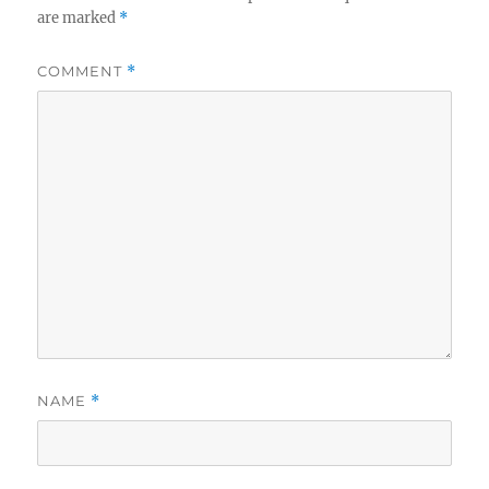
are marked
*
COMMENT
*
NAME
*