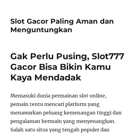
Slot Gacor Paling Aman dan
Menguntungkan
Gak Perlu Pusing, Slot777
Gacor Bisa Bikin Kamu
Kaya Mendadak
Memasuki dunia permainan slot online,
pemain tentu mencari platform yang
menawarkan peluang kemenangan tinggi dan
pengalaman bermain yang menyenangkan.
Salah satu situs yang tengah populer dan