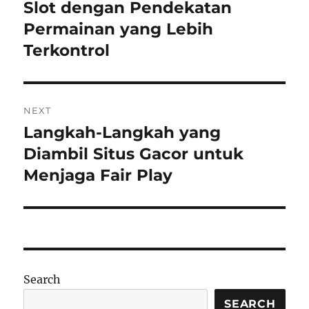
navigation
Slot dengan Pendekatan
Previous
post:
Permainan yang Lebih
Terkontrol
NEXT
Langkah-Langkah yang
Next
post:
Diambil Situs Gacor untuk
Menjaga Fair Play
Search
SEARCH