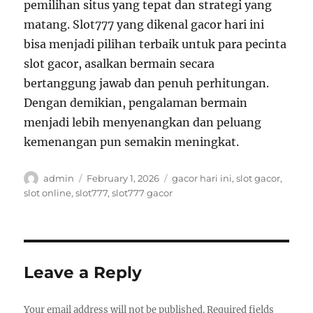
pemilihan situs yang tepat dan strategi yang
matang. Slot777 yang dikenal gacor hari ini
bisa menjadi pilihan terbaik untuk para pecinta
slot gacor, asalkan bermain secara
bertanggung jawab dan penuh perhitungan.
Dengan demikian, pengalaman bermain
menjadi lebih menyenangkan dan peluang
kemenangan pun semakin meningkat.
Author
Posted
Tags
admin
February 1, 2026
gacor hari ini
,
slot gacor
,
on
slot online
,
slot777
,
slot777 gacor
Leave a Reply
Your email address will not be published.
Required fields