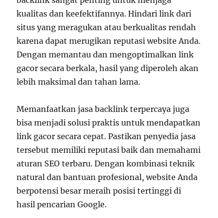
backlink sangat penting untuk menjaga
kualitas dan keefektifannya. Hindari link dari
situs yang meragukan atau berkualitas rendah
karena dapat merugikan reputasi website Anda.
Dengan memantau dan mengoptimalkan link
gacor secara berkala, hasil yang diperoleh akan
lebih maksimal dan tahan lama.
Memanfaatkan jasa backlink terpercaya juga
bisa menjadi solusi praktis untuk mendapatkan
link gacor secara cepat. Pastikan penyedia jasa
tersebut memiliki reputasi baik dan memahami
aturan SEO terbaru. Dengan kombinasi teknik
natural dan bantuan profesional, website Anda
berpotensi besar meraih posisi tertinggi di
hasil pencarian Google.