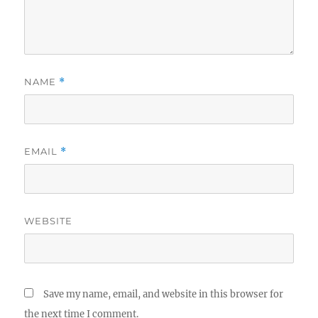
NAME
*
EMAIL
*
WEBSITE
Save my name, email, and website in this browser for
the next time I comment.