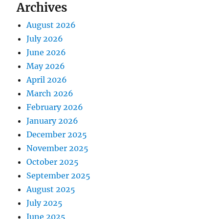
Archives
August 2026
July 2026
June 2026
May 2026
April 2026
March 2026
February 2026
January 2026
December 2025
November 2025
October 2025
September 2025
August 2025
July 2025
June 2025