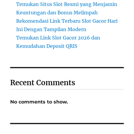
Temukan Situs Slot Resmi yang Menjamin
Keuntungan dan Bonus Melimpah
Rekomendasi Link Terbaru Slot Gacor Hari
Ini Dengan Tampilan Modern
Temukan Link Slot Gacor 2026 dan
Kemudahan Deposit QRIS
Recent Comments
No comments to show.