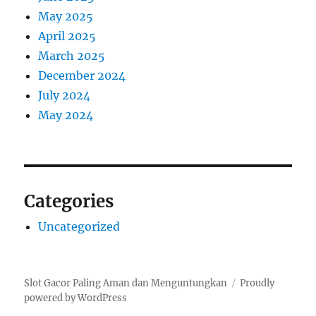
May 2025
April 2025
March 2025
December 2024
July 2024
May 2024
Categories
Uncategorized
Slot Gacor Paling Aman dan Menguntungkan
Proudly
powered by WordPress