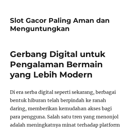
Slot Gacor Paling Aman dan
Menguntungkan
Gerbang Digital untuk
Pengalaman Bermain
yang Lebih Modern
Di era serba digital seperti sekarang, berbagai
bentuk hiburan telah berpindah ke ranah
daring, memberikan kemudahan akses bagi
para pengguna. Salah satu tren yang menonjol
adalah meningkatnya minat terhadap platform