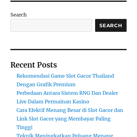
Search
SEARCH
Recent Posts
Rekomendasi Game Slot Gacor Thailand
Dengan Grafik Premium
Perbedaan Antara Sistem RNG Dan Dealer
Live Dalam Permainan Kasino
Cara Efektif Menang Besar di Slot Gacor dan
Link Slot Gacor yang Membayar Paling
Tinggi
Teknik Meningkatkan Peluang Menang