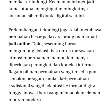
mereka terlindungi. Keamanan ini menjadi
kunci utama, mengingat meningkatnya
ancaman siber di dunia digital saat ini.
Perkembangan teknologi juga telah membawa
perubahan besar pada cara orang menikmati
judi online
. Dulu, seseorang harus
mengunjungi lokasi fisik untuk merasakan
atmosfer permainan, namun kini hanya
diperlukan perangkat dan koneksi internet.
Ragam pilihan permainan yang tersedia pun
semakin beragam, mulai dari permainan
tradisional yang diadaptasi ke format digital
hingga inovasi baru yang memadukan elemen
hiburan modern.