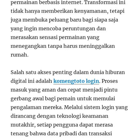
permainan berbasis internet. Transformasi ini
tidak hanya memberikan kenyamanan, tetapi
juga membuka peluang baru bagi siapa saja
yang ingin mencoba peruntungan dan
merasakan sensasi permainan yang
menegangkan tanpa harus meninggalkan
rumah.
Salah satu akses penting dalam dunia hiburan
digital ini adalah
komengtoto login
. Proses
masuk yang aman dan cepat menjadi pintu
gerbang awal bagi pemain untuk memulai
pengalaman mereka. Melalui sistem login yang
dirancang dengan teknologi keamanan
mutakhir, setiap pengguna dapat merasa
tenang bahwa data pribadi dan transaksi