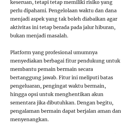
keseruan, tetapi tetap memiliki risiko yang
perlu dipahami. Pengelolaan waktu dan dana
menjadi aspek yang tak boleh diabaikan agar
aktivitas ini tetap berada pada jalur hiburan,
bukan menjadi masalah.
Platform yang profesional umumnya
menyediakan berbagai fitur pendukung untuk
membantu pemain bermain secara
bertanggung jawab. Fitur ini meliputi batas
pengeluaran, pengingat waktu bermain,
hingga opsi untuk menghentikan akun
sementara jika dibutuhkan. Dengan begitu,
pengalaman bermain dapat berjalan aman dan
menyenangkan.