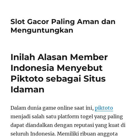
Slot Gacor Paling Aman dan
Menguntungkan
Inilah Alasan Member
Indonesia Menyebut
Piktoto sebagai Situs
Idaman
Dalam dunia game online saat ini,
piktoto
menjadi salah satu platform togel yang paling
dapat diandalkan dengan reputasi yang kuat di
seluruh Indonesia. Memiliki ribuan anggota