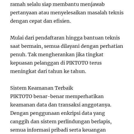
ramah selalu siap membantu menjawab
pertanyaan atau menyelesaikan masalah teknis
dengan cepat dan efisien.
Mulai dari pendaftaran hingga bantuan teknis
saat bermain, semua dilayani dengan perhatian
penuh. Tak mengherankan jika tingkat
kepuasan pelanggan di PIKTOTO terus
meningkat dari tahun ke tahun.
Sistem Keamanan Terbaik
PIKTOTO benar-benar memperhatikan
keamanan data dan transaksi anggotanya.
Dengan penggunaan enkripsi data yang
canggih dan sistem perlindungan berlapis,
semua informasi pribadi serta keuangan