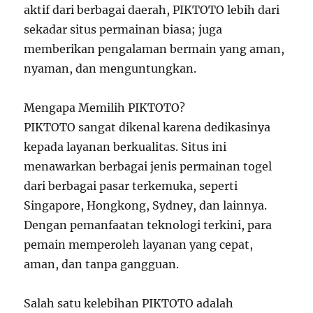
aktif dari berbagai daerah, PIKTOTO lebih dari
sekadar situs permainan biasa; juga
memberikan pengalaman bermain yang aman,
nyaman, dan menguntungkan.
Mengapa Memilih PIKTOTO?
PIKTOTO sangat dikenal karena dedikasinya
kepada layanan berkualitas. Situs ini
menawarkan berbagai jenis permainan togel
dari berbagai pasar terkemuka, seperti
Singapore, Hongkong, Sydney, dan lainnya.
Dengan pemanfaatan teknologi terkini, para
pemain memperoleh layanan yang cepat,
aman, dan tanpa gangguan.
Salah satu kelebihan PIKTOTO adalah