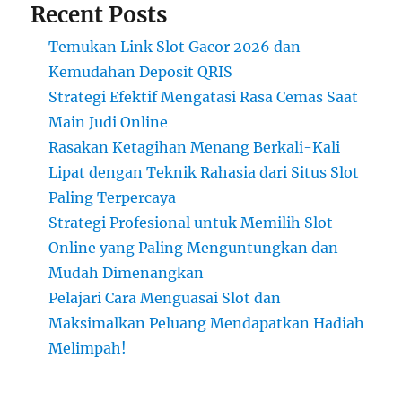
Recent Posts
Temukan Link Slot Gacor 2026 dan
Kemudahan Deposit QRIS
Strategi Efektif Mengatasi Rasa Cemas Saat
Main Judi Online
Rasakan Ketagihan Menang Berkali-Kali
Lipat dengan Teknik Rahasia dari Situs Slot
Paling Terpercaya
Strategi Profesional untuk Memilih Slot
Online yang Paling Menguntungkan dan
Mudah Dimenangkan
Pelajari Cara Menguasai Slot dan
Maksimalkan Peluang Mendapatkan Hadiah
Melimpah!