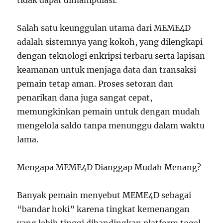
tidak dapat dimanipulasi.
Salah satu keunggulan utama dari MEME4D
adalah sistemnya yang kokoh, yang dilengkapi
dengan teknologi enkripsi terbaru serta lapisan
keamanan untuk menjaga data dan transaksi
pemain tetap aman. Proses setoran dan
penarikan dana juga sangat cepat,
memungkinkan pemain untuk dengan mudah
mengelola saldo tanpa menunggu dalam waktu
lama.
Mengapa MEME4D Dianggap Mudah Menang?
Banyak pemain menyebut MEME4D sebagai
“bandar hoki” karena tingkat kemenangan