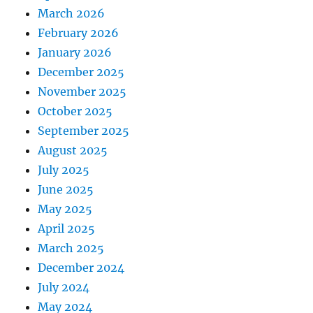
March 2026
February 2026
January 2026
December 2025
November 2025
October 2025
September 2025
August 2025
July 2025
June 2025
May 2025
April 2025
March 2025
December 2024
July 2024
May 2024