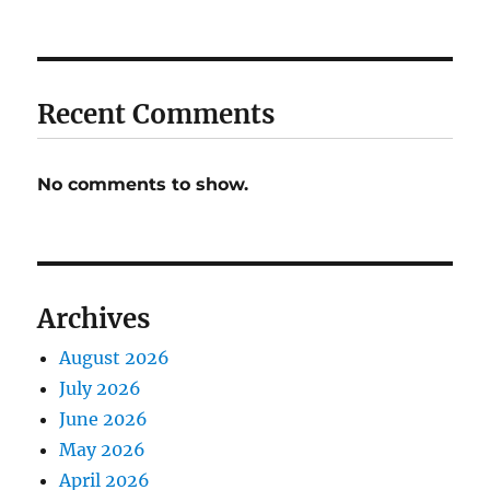
Recent Comments
No comments to show.
Archives
August 2026
July 2026
June 2026
May 2026
April 2026