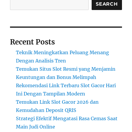
SEARCH
Recent Posts
Teknik Meningkatkan Peluang Menang
Dengan Analisis Tren
Temukan Situs Slot Resmi yang Menjamin
Keuntungan dan Bonus Melimpah
Rekomendasi Link Terbaru Slot Gacor Hari
Ini Dengan Tampilan Modern
Temukan Link Slot Gacor 2026 dan
Kemudahan Deposit QRIS
Strategi Efektif Mengatasi Rasa Cemas Saat
Main Judi Online