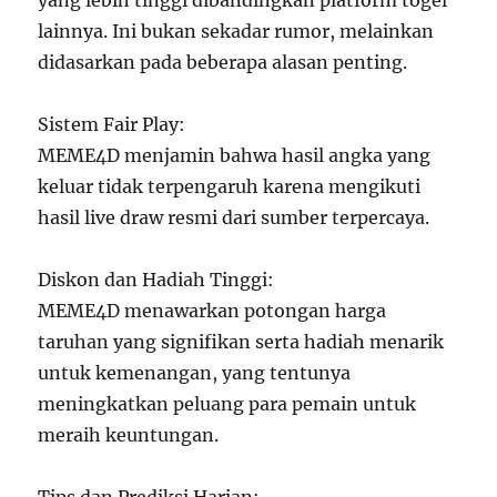
yang lebih tinggi dibandingkan platform togel
lainnya. Ini bukan sekadar rumor, melainkan
didasarkan pada beberapa alasan penting.
Sistem Fair Play:
MEME4D menjamin bahwa hasil angka yang
keluar tidak terpengaruh karena mengikuti
hasil live draw resmi dari sumber terpercaya.
Diskon dan Hadiah Tinggi:
MEME4D menawarkan potongan harga
taruhan yang signifikan serta hadiah menarik
untuk kemenangan, yang tentunya
meningkatkan peluang para pemain untuk
meraih keuntungan.