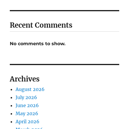
Recent Comments
No comments to show.
Archives
August 2026
July 2026
June 2026
May 2026
April 2026