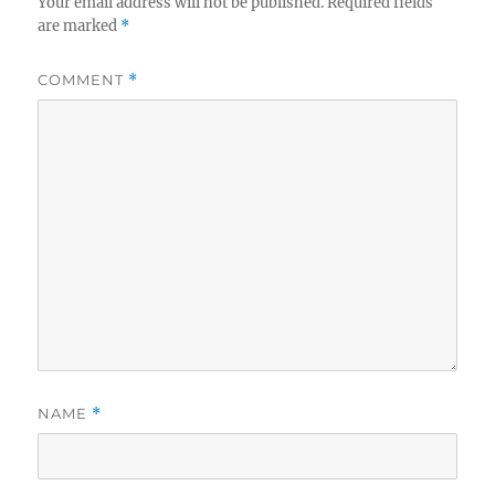
Your email address will not be published.
Required fields
are marked
*
COMMENT
*
NAME
*