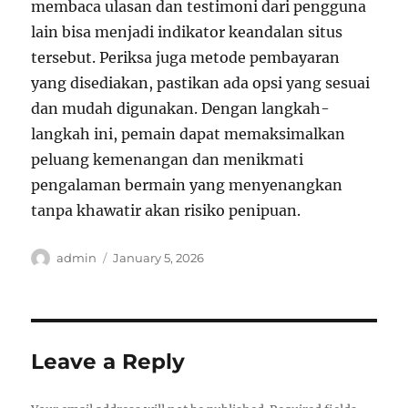
membaca ulasan dan testimoni dari pengguna
lain bisa menjadi indikator keandalan situs
tersebut. Periksa juga metode pembayaran
yang disediakan, pastikan ada opsi yang sesuai
dan mudah digunakan. Dengan langkah-
langkah ini, pemain dapat memaksimalkan
peluang kemenangan dan menikmati
pengalaman bermain yang menyenangkan
tanpa khawatir akan risiko penipuan.
Author
Posted
admin
January 5, 2026
on
Leave a Reply