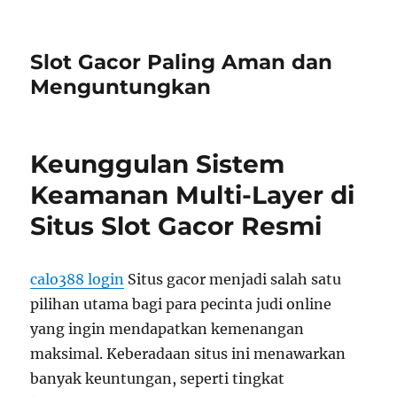
Slot Gacor Paling Aman dan
Menguntungkan
Keunggulan Sistem
Keamanan Multi-Layer di
Situs Slot Gacor Resmi
calo388 login
Situs gacor menjadi salah satu
pilihan utama bagi para pecinta judi online
yang ingin mendapatkan kemenangan
maksimal. Keberadaan situs ini menawarkan
banyak keuntungan, seperti tingkat