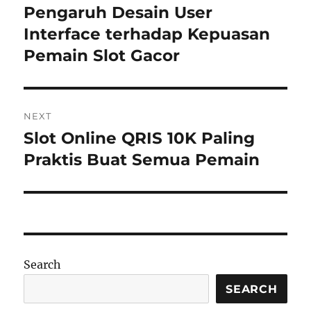
navigation
Pengaruh Desain User
Previous
post:
Interface terhadap Kepuasan
Pemain Slot Gacor
NEXT
Slot Online QRIS 10K Paling
Next
post:
Praktis Buat Semua Pemain
Search
SEARCH