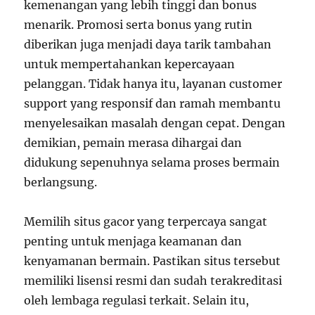
kemenangan yang lebih tinggi dan bonus
menarik. Promosi serta bonus yang rutin
diberikan juga menjadi daya tarik tambahan
untuk mempertahankan kepercayaan
pelanggan. Tidak hanya itu, layanan customer
support yang responsif dan ramah membantu
menyelesaikan masalah dengan cepat. Dengan
demikian, pemain merasa dihargai dan
didukung sepenuhnya selama proses bermain
berlangsung.
Memilih situs gacor yang terpercaya sangat
penting untuk menjaga keamanan dan
kenyamanan bermain. Pastikan situs tersebut
memiliki lisensi resmi dan sudah terakreditasi
oleh lembaga regulasi terkait. Selain itu,