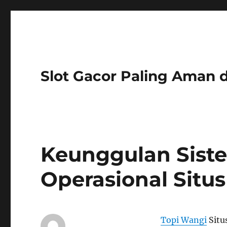
Slot Gacor Paling Aman
Keunggulan Sist
Operasional Situ
Topi Wangi
Situ