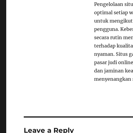
Pengelolaan sit
optimal setiap 
untuk mengikuti
pengguna. Kebe
secara rutin me
terhadap kualit
nyaman. Situs g
pasar judi onli
dan jaminan ke
menyenangkan s
Leave a Reply