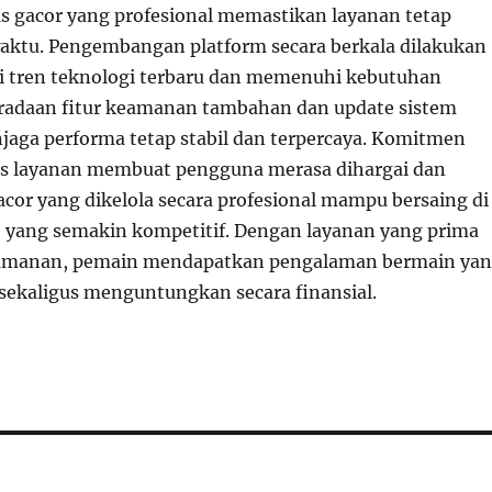
us gacor yang profesional memastikan layanan tetap
waktu. Pengembangan platform secara berkala dilakukan
 tren teknologi terbaru dan memenuhi kebutuhan
radaan fitur keamanan tambahan dan update sistem
njaga performa tetap stabil dan terpercaya. Komitmen
as layanan membuat pengguna merasa dihargai dan
acor yang dikelola secara profesional mampu bersaing di
ne yang semakin kompetitif. Dengan layanan yang prima
amanan, pemain mendapatkan pengalaman bermain ya
ekaligus menguntungkan secara finansial.