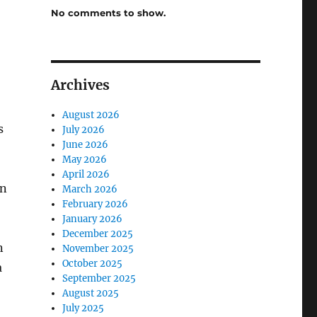
No comments to show.
Archives
August 2026
s
July 2026
June 2026
May 2026
April 2026
an
March 2026
February 2026
January 2026
December 2025
n
November 2025
October 2025
a
September 2025
August 2025
July 2025