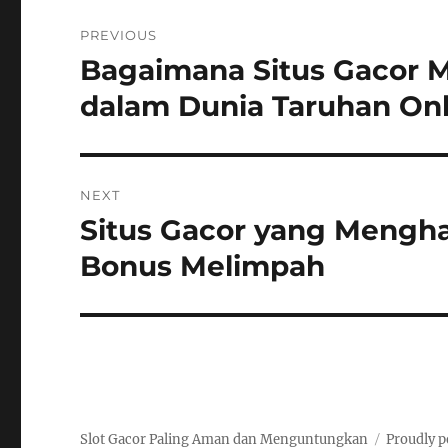
Post
PREVIOUS
navigation
Bagaimana Situs Gacor
Previous
post:
dalam Dunia Taruhan Onl
NEXT
Situs Gacor yang Mengh
Next
post:
Bonus Melimpah
Slot Gacor Paling Aman dan Menguntungkan
Proudly 