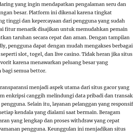
daring yang ingin mendapatkan pengalaman seru dan
gan besar. Platform ini dikenal karena tingkat
g tinggi dan kepercayaan dari pengguna yang sudah
gai fitur menarik disajikan untuk memudahkan pemain
kan taruhan secara cepat dan aman. Dengan tampilan
ndly, pengguna dapat dengan mudah mengakses berbagai
eperti slot, togel, dan live casino. Tidak heran jika situs
avorit karena menawarkan peluang besar yang
bagi semua bettor.
ansparansi menjadi aspek utama dari situs gacor yang
em enkripsi canggih melindungi data pribadi dan transak
 pengguna. Selain itu, layanan pelanggan yang responsif
etiap kendala yang dialami saat bermain. Beragam
ran yang lengkap dan proses withdraw yang cepat
manan pengguna. Keunggulan ini menjadikan situs