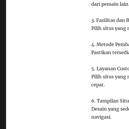
dari pemain lain
3. Fasilitas da
Pilih situs yan
4. Metode Pemb
Pastikan tersed
5. Layanan Cust
Pilih situs yan
cepat.
6. Tampilan Si
Desain yang se
navigasi.