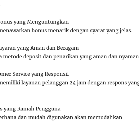
.
n Bonus yang Menguntungkan
g menawarkan bonus menarik dengan syarat yang jelas.
ayaran yang Aman dan Beragam
ia metode deposit dan penarikan yang aman dan nyaman
omer Service yang Responsif
g memiliki layanan pelanggan 24 jam dengan respons yan
tus yang Ramah Pengguna
derhana dan mudah digunakan akan memudahkan