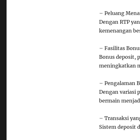
– Peluang Mena
Dengan RTP yang
kemenangan besa
– Fasilitas Bon
Bonus deposit, p
meningkatkan m
– Pengalaman B
Dengan variasi 
bermain menjadi
– Transaksi ya
Sistem deposit 