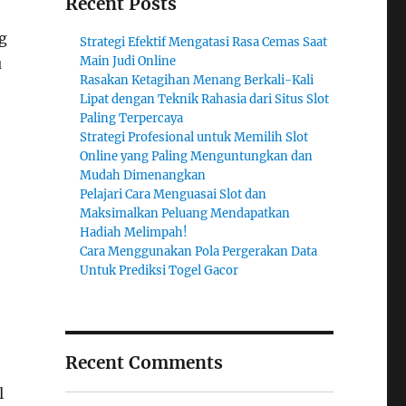
Recent Posts
g
Strategi Efektif Mengatasi Rasa Cemas Saat
Main Judi Online
u
Rasakan Ketagihan Menang Berkali-Kali
Lipat dengan Teknik Rahasia dari Situs Slot
Paling Terpercaya
Strategi Profesional untuk Memilih Slot
Online yang Paling Menguntungkan dan
Mudah Dimenangkan
Pelajari Cara Menguasai Slot dan
Maksimalkan Peluang Mendapatkan
Hadiah Melimpah!
Cara Menggunakan Pola Pergerakan Data
Untuk Prediksi Togel Gacor
Recent Comments
l