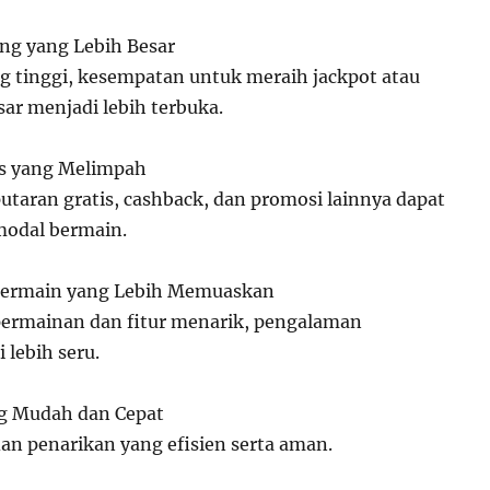
ng yang Lebih Besar
 tinggi, kesempatan untuk meraih jackpot atau
r menjadi lebih terbuka.
us yang Melimpah
utaran gratis, cashback, dan promosi lainnya dapat
odal bermain.
ermain yang Lebih Memuaskan
permainan dan fitur menarik, pengalaman
 lebih seru.
ng Mudah dan Cepat
dan penarikan yang efisien serta aman.