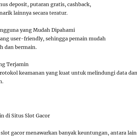
s deposit, putaran gratis, cashback,
rik lainnya secara teratur.
engguna yang Mudah Dipahami
yang user-friendly, sehingga pemain mudah
h dan bermain.
ng Terjamin
otokol keamanan yang kuat untuk melindungi data da
n.
 di Situs Slot Gacor
s slot gacor menawarkan banyak keuntungan, antara lain