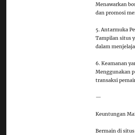
Menawarkan bonu
dan promosi mena
5. Antarmuka P
Tampilan situs 
dalam menjelaja
6. Keamanan ya
Menggunakan pr
transaksi pemai
—
Keuntungan Main
Bermain di situ