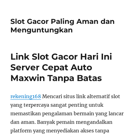
Slot Gacor Paling Aman dan
Menguntungkan
Link Slot Gacor Hari Ini
Server Cepat Auto
Maxwin Tanpa Batas
rekening168
Mencari situs link alternatif slot
yang terpercaya sangat penting untuk
memastikan pengalaman bermain yang lancar
dan aman. Banyak pemain mengandalkan
platform yang menyediakan akses tanpa