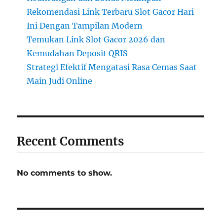
Rekomendasi Link Terbaru Slot Gacor Hari
Ini Dengan Tampilan Modern
Temukan Link Slot Gacor 2026 dan
Kemudahan Deposit QRIS
Strategi Efektif Mengatasi Rasa Cemas Saat
Main Judi Online
Recent Comments
No comments to show.