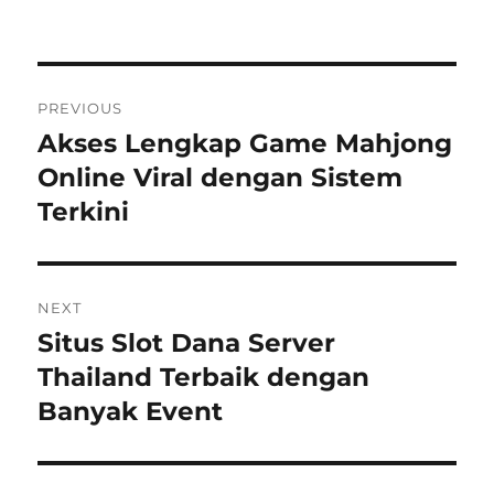
Post
PREVIOUS
navigation
Akses Lengkap Game Mahjong
Previous
post:
Online Viral dengan Sistem
Terkini
NEXT
Situs Slot Dana Server
Next
post:
Thailand Terbaik dengan
Banyak Event