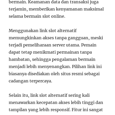
bermain. Keamanan data dan transaksi juga
terjamin, memberikan kenyamanan maksimal
selama bermain slot online.
Menggunakan link slot alternatif
memungkinkan akses tanpa gangguan, meski
terjadi pemeliharaan server utama. Pemain
dapat tetap menikmati permainan tanpa
hambatan, sehingga pengalaman bermain
menjadi lebih menyenangkan. Pilihan link ini
biasanya disediakan oleh situs resmi sebagai
cadangan terpercaya.
Selain itu, link slot alternatif sering kali
menawarkan kecepatan akses lebih tinggi dan
tampilan yang lebih responsif. Fitur ini sangat