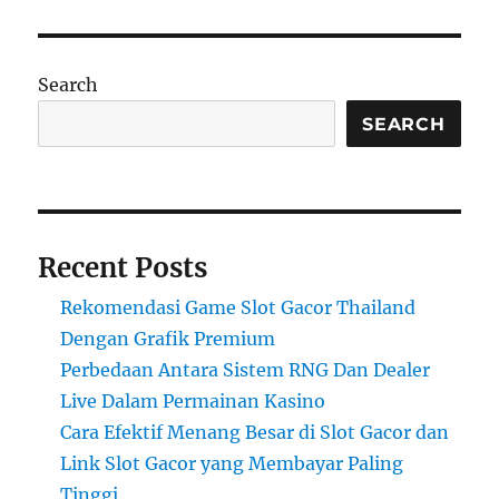
Search
SEARCH
Recent Posts
Rekomendasi Game Slot Gacor Thailand
Dengan Grafik Premium
Perbedaan Antara Sistem RNG Dan Dealer
Live Dalam Permainan Kasino
Cara Efektif Menang Besar di Slot Gacor dan
Link Slot Gacor yang Membayar Paling
Tinggi