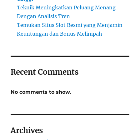
Teknik Meningkatkan Peluang Menang
Dengan Analisis Tren
Temukan Situs Slot Resmi yang Menjamin
Keuntungan dan Bonus Melimpah
Recent Comments
No comments to show.
Archives