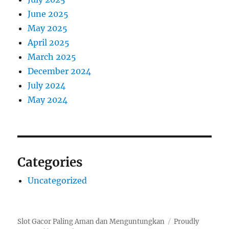
June 2025
May 2025
April 2025
March 2025
December 2024
July 2024
May 2024
Categories
Uncategorized
Slot Gacor Paling Aman dan Menguntungkan
Proudly