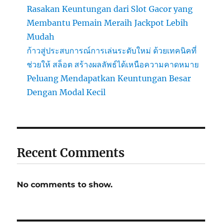
Rasakan Keuntungan dari Slot Gacor yang
Membantu Pemain Meraih Jackpot Lebih
Mudah
ก้าวสู่ประสบการณ์การเล่นระดับใหม่ ด้วยเทคนิคที่
ช่วยให้ สล็อต สร้างผลลัพธ์ได้เหนือความคาดหมาย
Peluang Mendapatkan Keuntungan Besar
Dengan Modal Kecil
Recent Comments
No comments to show.