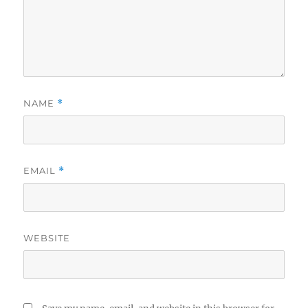
NAME
*
EMAIL
*
WEBSITE