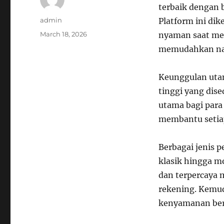
terbaik dengan 
Author
admin
Platform ini di
Posted
March 18, 2026
nyaman saat mel
on
memudahkan nav
Keunggulan utam
tinggi yang dise
utama bagi para 
membantu setiap
Berbagai jenis pe
klasik hingga m
dan terpercaya
rekening. Kemu
kenyamanan ber