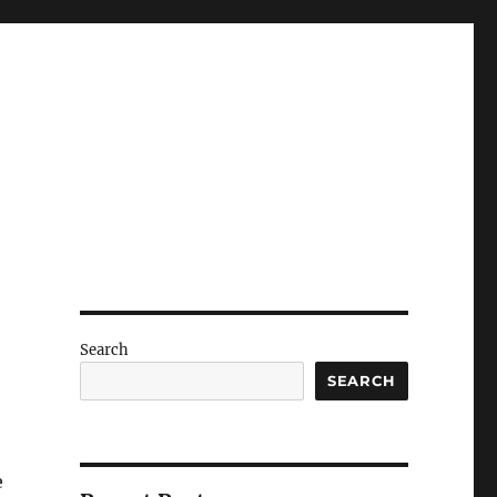
Search
SEARCH
e