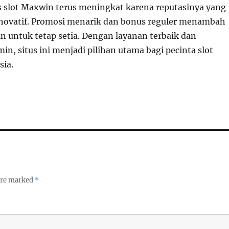
us slot Maxwin terus meningkat karena reputasinya yang
inovatif. Promosi menarik dan bonus reguler menambah
 untuk tetap setia. Dengan layanan terbaik dan
n, situs ini menjadi pilihan utama bagi pecinta slot
sia.
 are marked
*