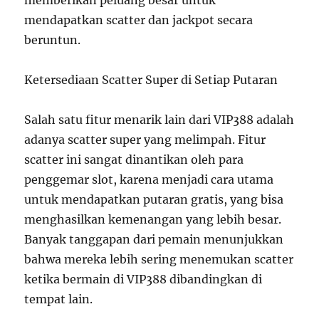
memberikan peluang besar untuk
mendapatkan scatter dan jackpot secara
beruntun.
Ketersediaan Scatter Super di Setiap Putaran
Salah satu fitur menarik lain dari VIP388 adalah
adanya scatter super yang melimpah. Fitur
scatter ini sangat dinantikan oleh para
penggemar slot, karena menjadi cara utama
untuk mendapatkan putaran gratis, yang bisa
menghasilkan kemenangan yang lebih besar.
Banyak tanggapan dari pemain menunjukkan
bahwa mereka lebih sering menemukan scatter
ketika bermain di VIP388 dibandingkan di
tempat lain.