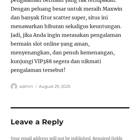
pengalaman bermain yang tak terlupakan.
Dengan peluang besar untuk meraih Maxwin
dan banyak fitur scatter super, situs ini
menawarkan hiburan sekaligus keuntungan.
Jadi, jika Anda ingin merasakan pengalaman
bermain slot online yang aman,
menyenangkan, dan penuh kemenangan,
kunjungi VIP388 segera dan nikmati
pengalaman tersebut!
Author
Posted
admin
August 29, 2025
on
Leave a Reply
Your email address will not be published.
Required fields