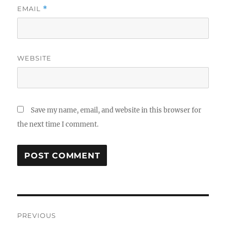
EMAIL
*
WEBSITE
Save my name, email, and website in this browser for
the next time I comment.
Post
PREVIOUS