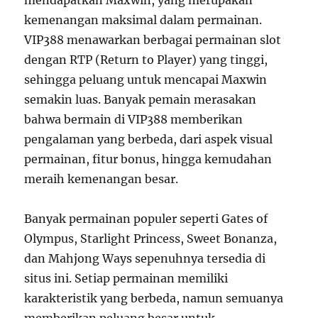
mendapatkan Maxwin, yang merupakan
kemenangan maksimal dalam permainan.
VIP388 menawarkan berbagai permainan slot
dengan RTP (Return to Player) yang tinggi,
sehingga peluang untuk mencapai Maxwin
semakin luas. Banyak pemain merasakan
bahwa bermain di VIP388 memberikan
pengalaman yang berbeda, dari aspek visual
permainan, fitur bonus, hingga kemudahan
meraih kemenangan besar.
Banyak permainan populer seperti Gates of
Olympus, Starlight Princess, Sweet Bonanza,
dan Mahjong Ways sepenuhnya tersedia di
situs ini. Setiap permainan memiliki
karakteristik yang berbeda, namun semuanya