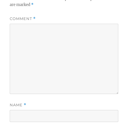
are marked
*
COMMENT
*
NAME
*