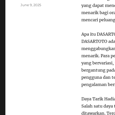
Posted
June 9, 2025
yang dapat menc
on
menarik bagi or
mencari peluan
Apa itu DASAR
DASARTOTO adala
menggabungkan 
menarik. Para p
yang bervariasi
bergantung pad
pengguna dan t
pengalaman ber
Daya Tarik Hadi
Salah satu daya
ditawarkan. Terd