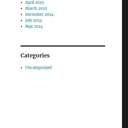
April 2025
March 2025
December 2024
July 2024
May 2024
Categories
Uncategorized