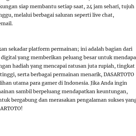
ngan siap membantu setiap saat, 24 jam sehari, tujuh
ggu, melalui berbagai saluran seperti live chat,
mail.
 sekadar platform permainan; ini adalah bagian dari
n digital yang memberikan peluang besar untuk mendapa
gan hadiah yang mencapai ratusan juta rupiah, tingkat
tinggi, serta berbagai permainan menarik, DASARTOTO
lihan utama para gamer di Indonesia. Jika Anda ingin
ainan sambil berpeluang mendapatkan keuntungan,
untuk bergabung dan merasakan pengalaman sukses yan
ASARTOTO!