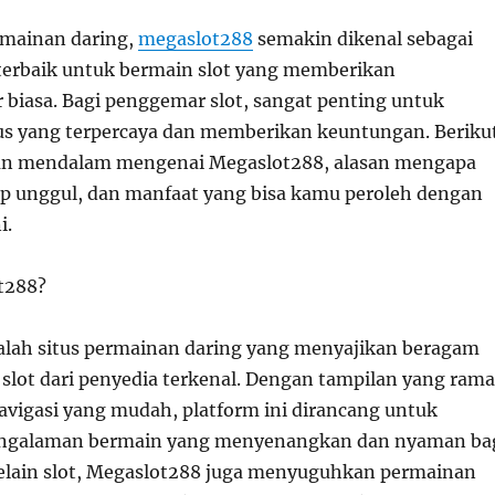
rmainan daring,
megaslot288
semakin dikenal sebagai
s terbaik untuk bermain slot yang memberikan
 biasa. Bagi penggemar slot, sangat penting untuk
s yang terpercaya dan memberikan keuntungan. Beriku
san mendalam mengenai Megaslot288, alasan mengapa
gap unggul, dan manfaat yang bisa kamu peroleh dengan
i.
t288?
lah situs permainan daring yang menyajikan beragam
 slot dari penyedia terkenal. Dengan tampilan yang ram
vigasi yang mudah, platform ini dirancang untuk
ngalaman bermain yang menyenangkan dan nyaman ba
elain slot, Megaslot288 juga menyuguhkan permainan