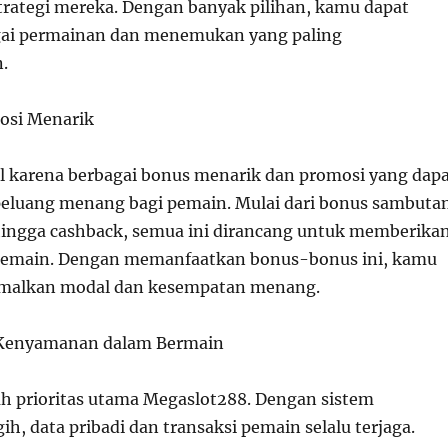
strategi mereka. Dengan banyak pilihan, kamu dapat
ai permainan dan menemukan yang paling
.
osi Menarik
nal karena berbagai bonus menarik dan promosi yang dap
eluang menang bagi pemain. Mulai dari bonus sambuta
hingga cashback, semua ini dirancang untuk memberika
i pemain. Dengan memanfaatkan bonus-bonus ini, kamu
malkan modal dan kesempatan menang.
Kenyamanan dalam Bermain
 prioritas utama Megaslot288. Dengan sistem
, data pribadi dan transaksi pemain selalu terjaga.