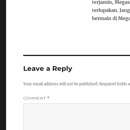
terjamin, Mega
terlupakan. Jan
bermain di Mega
Leave a Reply
Your email address will not be published.
Required fields
COMMENT
*