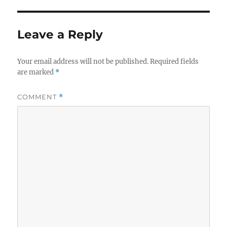
Leave a Reply
Your email address will not be published.
Required fields
are marked
*
COMMENT
*