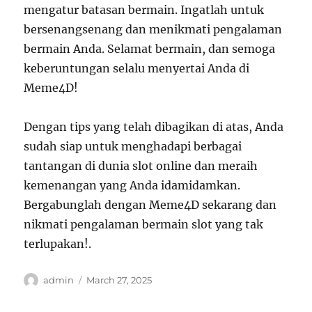
mengatur batasan bermain. Ingatlah untuk
bersenangsenang dan menikmati pengalaman
bermain Anda. Selamat bermain, dan semoga
keberuntungan selalu menyertai Anda di
Meme4D!
Dengan tips yang telah dibagikan di atas, Anda
sudah siap untuk menghadapi berbagai
tantangan di dunia slot online dan meraih
kemenangan yang Anda idamidamkan.
Bergabunglah dengan Meme4D sekarang dan
nikmati pengalaman bermain slot yang tak
terlupakan!.
Author
Posted
admin
March 27, 2025
on