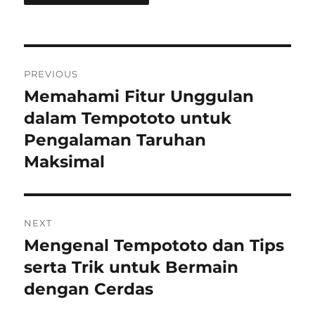
Post
PREVIOUS
navigation
Memahami Fitur Unggulan
Previous
post:
dalam Tempototo untuk
Pengalaman Taruhan
Maksimal
NEXT
Mengenal Tempototo dan Tips
Next
post:
serta Trik untuk Bermain
dengan Cerdas