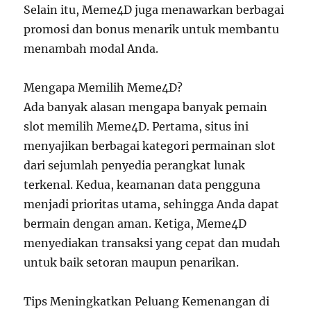
Selain itu, Meme4D juga menawarkan berbagai
promosi dan bonus menarik untuk membantu
menambah modal Anda.
Mengapa Memilih Meme4D?
Ada banyak alasan mengapa banyak pemain
slot memilih Meme4D. Pertama, situs ini
menyajikan berbagai kategori permainan slot
dari sejumlah penyedia perangkat lunak
terkenal. Kedua, keamanan data pengguna
menjadi prioritas utama, sehingga Anda dapat
bermain dengan aman. Ketiga, Meme4D
menyediakan transaksi yang cepat dan mudah
untuk baik setoran maupun penarikan.
Tips Meningkatkan Peluang Kemenangan di