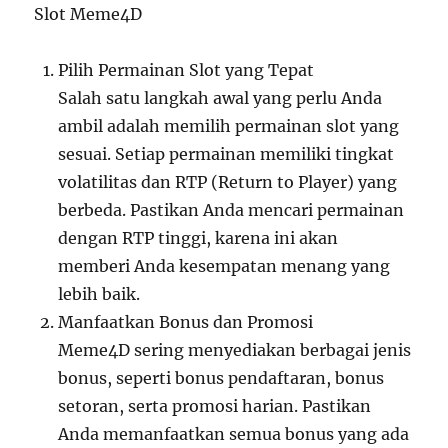
Slot Meme4D
Pilih Permainan Slot yang Tepat
Salah satu langkah awal yang perlu Anda
ambil adalah memilih permainan slot yang
sesuai. Setiap permainan memiliki tingkat
volatilitas dan RTP (Return to Player) yang
berbeda. Pastikan Anda mencari permainan
dengan RTP tinggi, karena ini akan
memberi Anda kesempatan menang yang
lebih baik.
Manfaatkan Bonus dan Promosi
Meme4D sering menyediakan berbagai jenis
bonus, seperti bonus pendaftaran, bonus
setoran, serta promosi harian. Pastikan
Anda memanfaatkan semua bonus yang ada