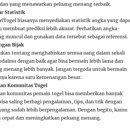
n yang menawarkan peluang menang terbaik.
r Statistik
ewiTogel biasanya menyediakan statistik angka yang dap
membuat prediksi lebih akurat. Perhatikan angka-
ng muncul dan gunakan data tersebut sebagai referensi.
ngan Bijak
bukan tentang menghabiskan semua uang dalam sekali
odalmu dengan baik agar bisa bermain lebih lama dan
g menang lebih banyak. Jangan tergoda untuk bermain
nya karena satu kemenangan besar.
an Komunitas Togel
an komunitas pemain togel bisa memberikan banyak
isa saling berbagi pengalaman, tips, dan trik dengan
yang sudah lebih berpengalaman. Dengan begitu, kamu
bih cepat dan meningkatkan peluang menang.