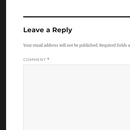
Leave a Reply
Your email address will not be published.
Required fields
COMMENT
*