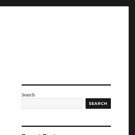
Search
SEARCH