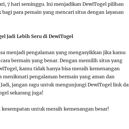
ari, 7 hari seminggu. Ini menjadikan DewiTogel pilihan
k bagi para pemain yang mencari situs dengan layanan
el Jadi Lebih Seru di DewiTogel
isa menjadi pengalaman yang mengasyikkan jika kamu
cara bermain yang benar. Dengan memilih situs yang
ewiTogel, kamu tidak hanya bisa meraih kemenangan
uga menikmati pengalaman bermain yang aman dan
adi, jangan ragu untuk mengunjungi DewiTogel link d
ogel sekarang juga!
n kesempatan untuk meraih kemenangan besar!