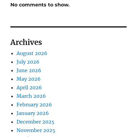
No comments to show.
Archives
August 2026
July 2026
June 2026
May 2026
April 2026
March 2026
February 2026
January 2026
December 2025
November 2025