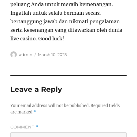
peluang Anda untuk meraih kemenangan.
Ingatlah untuk selalu bermain secara
bertanggung jawab dan nikmati pengalaman
serta kesenangan yang ditawarkan oleh dunia
live casino. Good luck!
Author
Posted
admin
March 10, 2025
on
Leave a Reply
Your email address will not be published.
Required fields
are marked
*
COMMENT
*