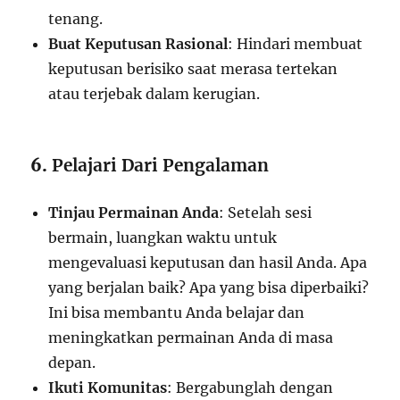
tenang.
Buat Keputusan Rasional
: Hindari membuat
keputusan berisiko saat merasa tertekan
atau terjebak dalam kerugian.
6.
Pelajari Dari Pengalaman
Tinjau Permainan Anda
: Setelah sesi
bermain, luangkan waktu untuk
mengevaluasi keputusan dan hasil Anda. Apa
yang berjalan baik? Apa yang bisa diperbaiki?
Ini bisa membantu Anda belajar dan
meningkatkan permainan Anda di masa
depan.
Ikuti Komunitas
: Bergabunglah dengan