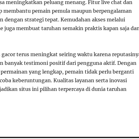
sa meningkatkan peluang menang. Fitur live chat dan
ap membantu pemain pemula maupun berpengalaman
in dengan strategi tepat. Kemudahan akses melalui
e juga membuat taruhan semakin praktis kapan saja da
s gacor terus meningkat seiring waktu karena reputasiny
n banyak testimoni positif dari pengguna aktif. Dengan
n permainan yang lengkap, pemain tidak perlu berganti
coba keberuntungan. Kualitas layanan serta inovasi
adikan situs ini pilihan terpercaya di dunia taruhan