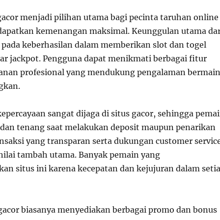
gacor menjadi pilihan utama bagi pecinta taruhan online
dapatkan kemenangan maksimal. Keunggulan utama dar
ak pada keberhasilan dalam memberikan slot dan togel
uar jackpot. Pengguna dapat menikmati berbagai fitur
yanan profesional yang mendukung pengalaman bermai
gkan.
percayaan sangat dijaga di situs gacor, sehingga pema
dan tenang saat melakukan deposit maupun penarikan
ansaksi yang transparan serta dukungan customer servic
nilai tambah utama. Banyak pemain yang
n situs ini karena kecepatan dan kejujuran dalam seti
us gacor biasanya menyediakan berbagai promo dan bonus