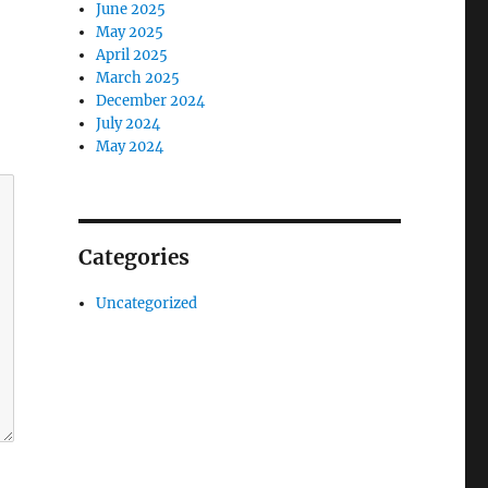
June 2025
May 2025
April 2025
March 2025
December 2024
July 2024
May 2024
Categories
Uncategorized