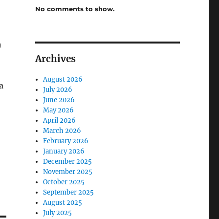
No comments to show.
n
Archives
August 2026
a
July 2026
June 2026
May 2026
April 2026
March 2026
February 2026
January 2026
December 2025
November 2025
October 2025
September 2025
August 2025
July 2025