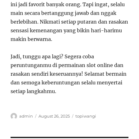
ini jadi favorit banyak orang. Tapi ingat, selalu
main secara bertanggung jawab dan nggak
berlebihan. Nikmati setiap putaran dan rasakan
sensasi kemenangan yang bikin hari-harimu
makin berwarna.
Jadi, tunggu apa lagi? Segera coba
peruntunganmu di permainan slot online dan
rasakan sendiri keseruannya! Selamat bermain
dan semoga keberuntungan selalu menyertai
setiap langkahmu.
Author
Posted
Tags
admin
August 26, 2025
topiwangi
on