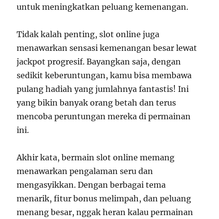
untuk meningkatkan peluang kemenangan.
Tidak kalah penting, slot online juga
menawarkan sensasi kemenangan besar lewat
jackpot progresif. Bayangkan saja, dengan
sedikit keberuntungan, kamu bisa membawa
pulang hadiah yang jumlahnya fantastis! Ini
yang bikin banyak orang betah dan terus
mencoba peruntungan mereka di permainan
ini.
Akhir kata, bermain slot online memang
menawarkan pengalaman seru dan
mengasyikkan. Dengan berbagai tema
menarik, fitur bonus melimpah, dan peluang
menang besar, nggak heran kalau permainan