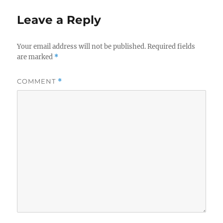
Leave a Reply
Your email address will not be published.
Required fields
are marked
*
COMMENT
*