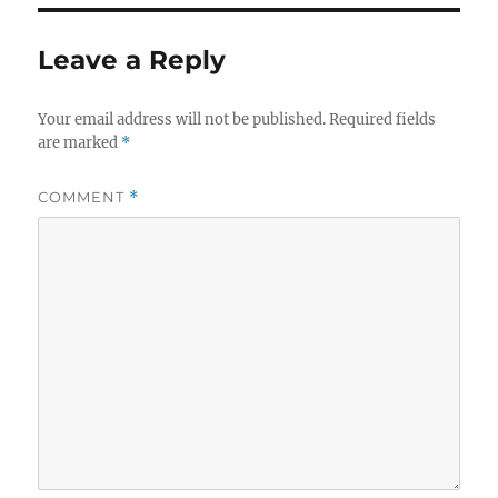
Leave a Reply
Your email address will not be published.
Required fields
are marked
*
COMMENT
*