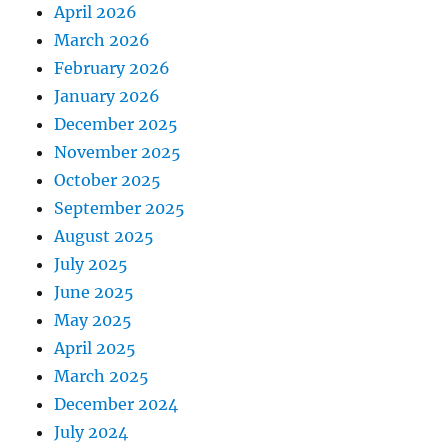
April 2026
March 2026
February 2026
January 2026
December 2025
November 2025
October 2025
September 2025
August 2025
July 2025
June 2025
May 2025
April 2025
March 2025
December 2024
July 2024