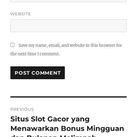
WEBSITE
Save my name, email, and website in this browser for
the next time I comment.
Post
PREVIOUS
navigation
Situs Slot Gacor yang
Previous
post:
Menawarkan Bonus Mingguan