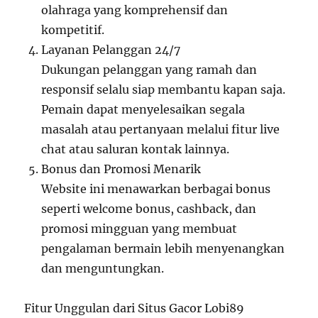
olahraga yang komprehensif dan
kompetitif.
Layanan Pelanggan 24/7
Dukungan pelanggan yang ramah dan
responsif selalu siap membantu kapan saja.
Pemain dapat menyelesaikan segala
masalah atau pertanyaan melalui fitur live
chat atau saluran kontak lainnya.
Bonus dan Promosi Menarik
Website ini menawarkan berbagai bonus
seperti welcome bonus, cashback, dan
promosi mingguan yang membuat
pengalaman bermain lebih menyenangkan
dan menguntungkan.
Fitur Unggulan dari Situs Gacor Lobi89