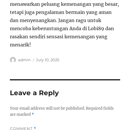
menawarkan peluang kemenangan yang besar,
tetapi juga pengalaman bermain yang aman
dan menyenangkan. Jangan ragu untuk
mencoba keberuntungan Anda di Lobi89 dan
rasakan sendiri sensasi kemenangan yang
menarik!
Author
Posted
admin
July 10, 2025
on
Leave a Reply
Your email address will not be published.
Required fields
are marked
*
COMMENT
*