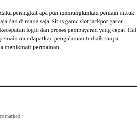
lalui perangkat apa pun memungkinkan pemain untuk
ja dan di mana saja. Situs game slot jackpot gacor
cepatan login dan proses pembayaran yang cepat. Hal
 pemain mendapatkan pengalaman terbaik tanpa
a menikmati permainan.
 are marked
*