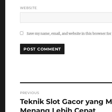
WEBSITE
Save my name, email, and website in this browser for
Post
PREVIOUS
navigation
Teknik Slot Gacor yang 
Previous
post:
Menang Lebih Cepat