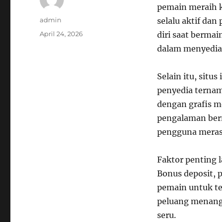
pemain meraih k
Author
admin
selalu aktif dan
Posted
April 24, 2026
diri saat berma
on
dalam menyedia
Selain itu, situ
penyedia ternam
dengan grafis 
pengalaman ber
pengguna merasa
Faktor penting 
Bonus deposit, 
pemain untuk te
peluang menang
seru.