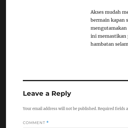
Akses mudah me
bermain kapan sa
mengutamakan ke
ini memastikan
hambatan selam
Leave a Reply
Your email address will not be published.
Required fields
COMMENT
*