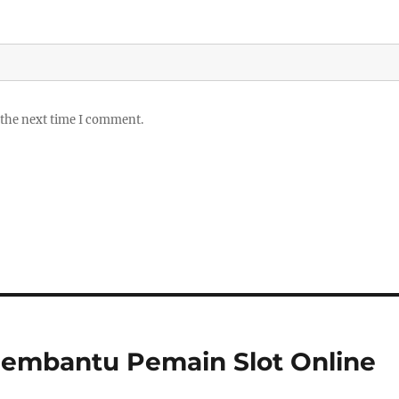
 the next time I comment.
Membantu Pemain Slot Online