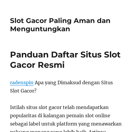
Slot Gacor Paling Aman dan
Menguntungkan
Panduan Daftar Situs Slot
Gacor Resmi
radenspin
Apa yang Dimaksud dengan Situs
Slot Gacor?
Istilah situs slot gacor telah mendapatkan
popularitas di kalangan pemain slot online
sebagai label untuk platform yang menawarkan