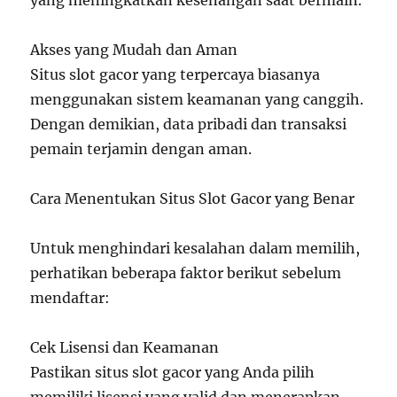
yang meningkatkan kesenangan saat bermain.
Akses yang Mudah dan Aman
Situs slot gacor yang terpercaya biasanya
menggunakan sistem keamanan yang canggih.
Dengan demikian, data pribadi dan transaksi
pemain terjamin dengan aman.
Cara Menentukan Situs Slot Gacor yang Benar
Untuk menghindari kesalahan dalam memilih,
perhatikan beberapa faktor berikut sebelum
mendaftar:
Cek Lisensi dan Keamanan
Pastikan situs slot gacor yang Anda pilih