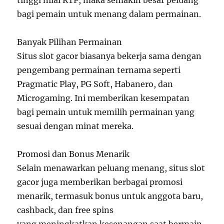
tinggi nilai RTP, maka semakin besar peluang
bagi pemain untuk menang dalam permainan.
Banyak Pilihan Permainan
Situs slot gacor biasanya bekerja sama dengan
pengembang permainan ternama seperti
Pragmatic Play, PG Soft, Habanero, dan
Microgaming. Ini memberikan kesempatan
bagi pemain untuk memilih permainan yang
sesuai dengan minat mereka.
Promosi dan Bonus Menarik
Selain menawarkan peluang menang, situs slot
gacor juga memberikan berbagai promosi
menarik, termasuk bonus untuk anggota baru,
cashback, dan free spins