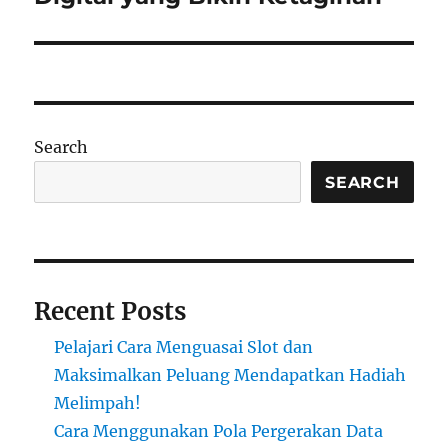
Search
SEARCH
Recent Posts
Pelajari Cara Menguasai Slot dan
Maksimalkan Peluang Mendapatkan Hadiah
Melimpah!
Cara Menggunakan Pola Pergerakan Data