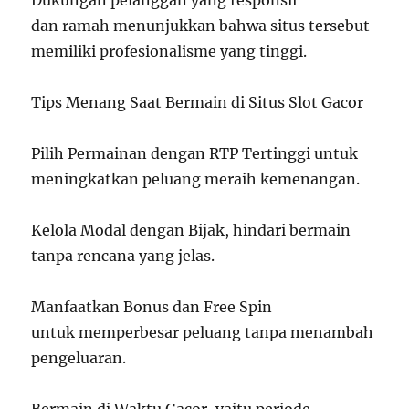
Dukungan pelanggan yang responsif
dan ramah menunjukkan bahwa situs tersebut
memiliki profesionalisme yang tinggi.
Tips Menang Saat Bermain di Situs Slot Gacor
Pilih Permainan dengan RTP Tertinggi untuk
meningkatkan peluang meraih kemenangan.
Kelola Modal dengan Bijak, hindari bermain
tanpa rencana yang jelas.
Manfaatkan Bonus dan Free Spin
untuk memperbesar peluang tanpa menambah
pengeluaran.