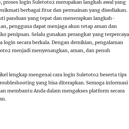
, proses login Suletoto2 merupakan langkah awal yang
enikmati berbagai fitur dan permainan yang disediakan.
ti panduan yang tepat dan menerapkan langkah-
an, pengguna dapat menjaga akun tetap aman dan
iko penipuan. Selalu gunakan perangkat yang terpercaya
ta login secara berkala. Dengan demikian, pengalaman
etoto2 menjadi menyenangkan, aman, dan penuh
kel lengkap mengenai cara login Suletoto2 beserta tips
oubleshooting yang bisa diterapkan. Semoga informasi
 dan membantu Anda dalam mengakses platform secara
an.