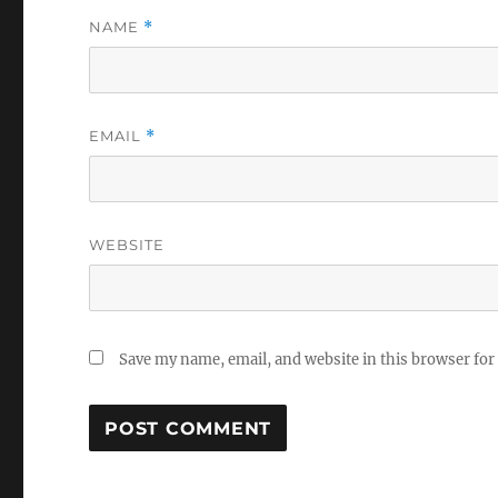
NAME
*
EMAIL
*
WEBSITE
Save my name, email, and website in this browser for