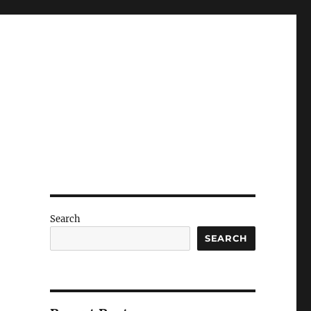
Search
SEARCH