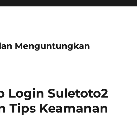
 dan Menguntungkan
 Login Suletoto2
n Tips Keamanan