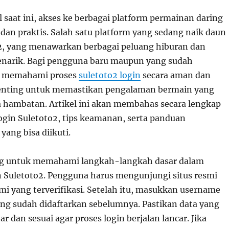
l saat ini, akses ke berbagai platform permainan daring
an praktis. Salah satu platform yang sedang naik daun
2, yang menawarkan berbagai peluang hiburan dan
arik. Bagi pengguna baru maupun yang sudah
, memahami proses
suletoto2 login
secara aman dan
penting untuk memastikan pengalaman bermain yang
a hambatan. Artikel ini akan membahas secara lengkap
ogin Suletoto2, tips keamanan, serta panduan
yang bisa diikuti.
ng untuk memahami langkah-langkah dasar dalam
 Suletoto2. Pengguna harus mengunjungi situs resmi
smi yang terverifikasi. Setelah itu, masukkan username
ng sudah didaftarkan sebelumnya. Pastikan data yang
 dan sesuai agar proses login berjalan lancar. Jika