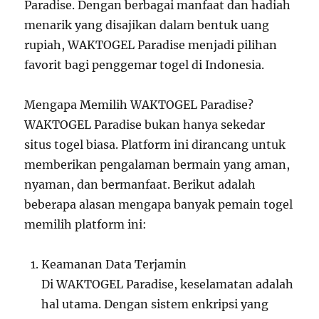
Paradise. Dengan berbagai manfaat dan hadiah
menarik yang disajikan dalam bentuk uang
rupiah, WAKTOGEL Paradise menjadi pilihan
favorit bagi penggemar togel di Indonesia.
Mengapa Memilih WAKTOGEL Paradise?
WAKTOGEL Paradise bukan hanya sekedar
situs togel biasa. Platform ini dirancang untuk
memberikan pengalaman bermain yang aman,
nyaman, dan bermanfaat. Berikut adalah
beberapa alasan mengapa banyak pemain togel
memilih platform ini:
Keamanan Data Terjamin
Di WAKTOGEL Paradise, keselamatan adalah
hal utama. Dengan sistem enkripsi yang