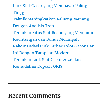
Link Slot Gacor yang Membayar Paling
Tinggi
Teknik Meningkatkan Peluang Menang
Dengan Analisis Tren
Temukan Situs Slot Resmi yang Menjamin
Keuntungan dan Bonus Melimpah
Rekomendasi Link Terbaru Slot Gacor Hari
Ini Dengan Tampilan Modern
Temukan Link Slot Gacor 2026 dan
Kemudahan Deposit QRIS
Recent Comments