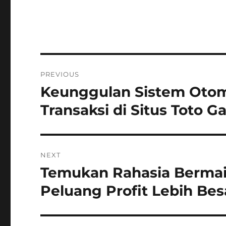
Post
PREVIOUS
navigation
Keunggulan Sistem Otom
Previous
post:
Transaksi di Situs Toto G
NEXT
Temukan Rahasia Bermai
Next
post:
Peluang Profit Lebih Bes