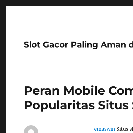
Slot Gacor Paling Aman
Peran Mobile Com
Popularitas Situs
emaswin
Situs s