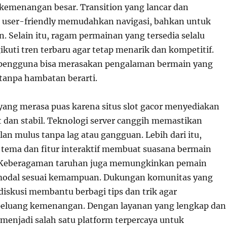
kemenangan besar. Transition yang lancar dan
 user-friendly memudahkan navigasi, bahkan untuk
. Selain itu, ragam permainan yang tersedia selalu
kuti tren terbaru agar tetap menarik dan kompetitif.
 pengguna bisa merasakan pengalaman bermain yang
anpa hambatan berarti.
ang merasa puas karena situs slot gacor menyediakan
t dan stabil. Teknologi server canggih memastikan
an mulus tanpa lag atau gangguan. Lebih dari itu,
n tema dan fitur interaktif membuat suasana bermain
 Keberagaman taruhan juga memungkinkan pemain
odal sesuai kemampuan. Dukungan komunitas yang
diskusi membantu berbagi tips dan trik agar
eluang kemenangan. Dengan layanan yang lengkap dan
i menjadi salah satu platform terpercaya untuk