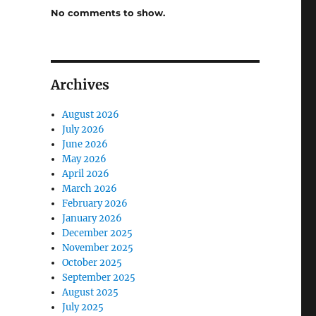
No comments to show.
Archives
August 2026
July 2026
June 2026
May 2026
April 2026
March 2026
February 2026
January 2026
December 2025
November 2025
October 2025
September 2025
August 2025
July 2025