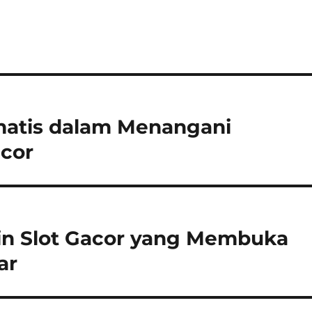
atis dalam Menangani
acor
n Slot Gacor yang Membuka
ar