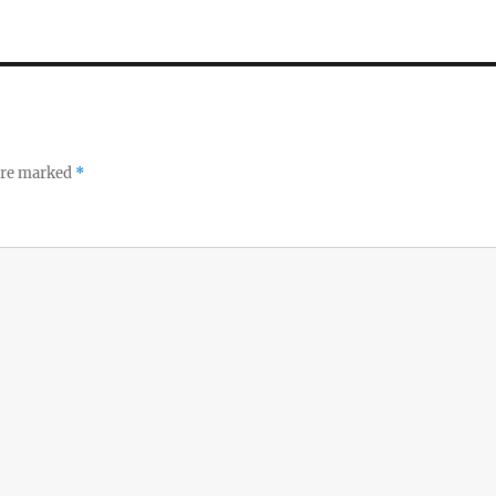
 are marked
*