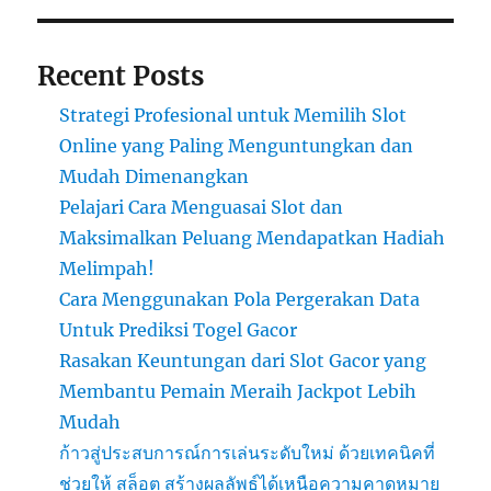
Recent Posts
Strategi Profesional untuk Memilih Slot
Online yang Paling Menguntungkan dan
Mudah Dimenangkan
Pelajari Cara Menguasai Slot dan
Maksimalkan Peluang Mendapatkan Hadiah
Melimpah!
Cara Menggunakan Pola Pergerakan Data
Untuk Prediksi Togel Gacor
Rasakan Keuntungan dari Slot Gacor yang
Membantu Pemain Meraih Jackpot Lebih
Mudah
ก้าวสู่ประสบการณ์การเล่นระดับใหม่ ด้วยเทคนิคที่
ช่วยให้ สล็อต สร้างผลลัพธ์ได้เหนือความคาดหมาย