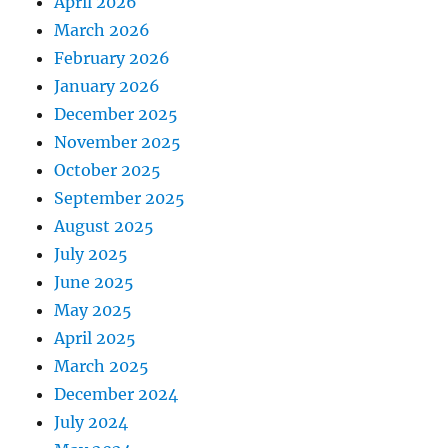
April 2026
March 2026
February 2026
January 2026
December 2025
November 2025
October 2025
September 2025
August 2025
July 2025
June 2025
May 2025
April 2025
March 2025
December 2024
July 2024