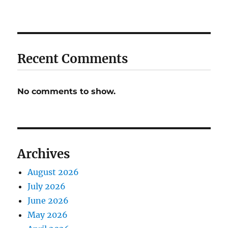
Recent Comments
No comments to show.
Archives
August 2026
July 2026
June 2026
May 2026