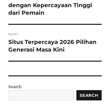
post:
dengan Kepercayaan Tinggi
dari Pemain
NEXT
Situs Terpercaya 2026 Pilihan
Next
post:
Generasi Masa Kini
Search
SEARCH