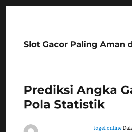
Slot Gacor Paling Aman
Prediksi Angka G
Pola Statistik
togel online
Dal