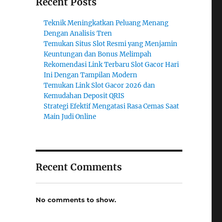
Recent Posts
Teknik Meningkatkan Peluang Menang
Dengan Analisis Tren
Temukan Situs Slot Resmi yang Menjamin
Keuntungan dan Bonus Melimpah
Rekomendasi Link Terbaru Slot Gacor Hari
Ini Dengan Tampilan Modern
Temukan Link Slot Gacor 2026 dan
Kemudahan Deposit QRIS
Strategi Efektif Mengatasi Rasa Cemas Saat
Main Judi Online
Recent Comments
No comments to show.