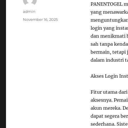
PANENTOGEL munc
Author
admin
yang menawarka
Posted
November 16, 2025
menguntungkan 
on
login yang inst
dan menikmati b
sah tanpa kenda
bermain, tetapi
dalam industri ta
Akses Login Ins
Fitur utama da
aksesnya. Pemai
akun mereka. De
dapat segera be
sederhana. Sist