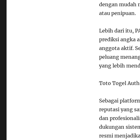
dengan mudah m
atau penipuan.
Lebih dari itu,
prediksi angka a
anggota aktif. S
peluang menang
yang lebih men
Toto Togel Auth
Sebagai platfor
reputasi yang s
dan profesional
dukungan sistem 
resmi menjadika