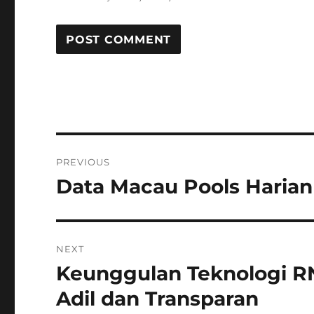
Post
PREVIOUS
navigation
Data Macau Pools Harian
Previous
post:
NEXT
Keunggulan Teknologi RN
Next
post:
Adil dan Transparan