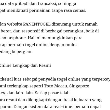
a data pribadi dan transaksi, sehingga
pat menikmati permainan tanpa rasa cemas.
pilan website PANENTOGEL dirancang untuk ramah
berat, dan responsif di berbagai perangkat, baik di
 smartphone. Hal ini memungkinkan para
tap bermain togel online dengan mulus,
edang bepergian.
Online Lengkap dan Resmi
enal luas sebagai penyedia togel online yang terperca
smi terlengkap seperti Toto Macau, Singapore,
, dan lain-lain. Setiap pasar telah
cara resmi dan dilengkapi dengan hasil keluaran yang
sparan. Dengan sistem data real-time, pemain dapat