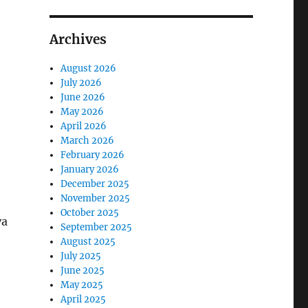
Archives
August 2026
July 2026
June 2026
May 2026
April 2026
March 2026
February 2026
January 2026
December 2025
November 2025
October 2025
ya
September 2025
August 2025
July 2025
June 2025
May 2025
April 2025