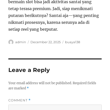
bermain slot bisa jadi aktivitas santai yang
tetap terasa premium. Jadi, siap menikmati
putaran berikutnya? Santai aja—yang penting
nikmati prosesnya, karena serunya ada di
setiap reel yang berputar.
Author
Posted
Tags
admin
December 22, 2025
buaya138
on
Leave a Reply
Your email address will not be published.
Required fields
are marked
*
COMMENT
*