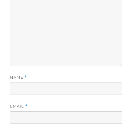
NAME
*
EMAIL
*