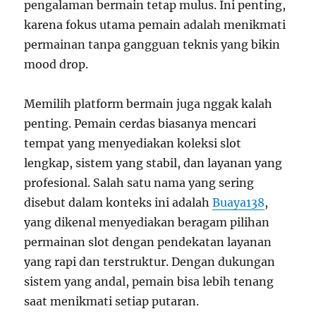
pengalaman bermain tetap mulus. Ini penting,
karena fokus utama pemain adalah menikmati
permainan tanpa gangguan teknis yang bikin
mood drop.
Memilih platform bermain juga nggak kalah
penting. Pemain cerdas biasanya mencari
tempat yang menyediakan koleksi slot
lengkap, sistem yang stabil, dan layanan yang
profesional. Salah satu nama yang sering
disebut dalam konteks ini adalah
Buaya138
,
yang dikenal menyediakan beragam pilihan
permainan slot dengan pendekatan layanan
yang rapi dan terstruktur. Dengan dukungan
sistem yang andal, pemain bisa lebih tenang
saat menikmati setiap putaran.