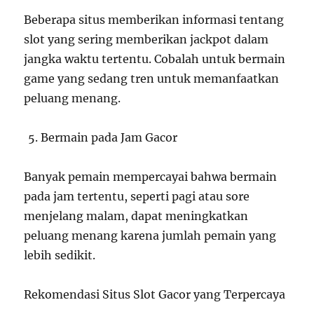
Beberapa situs memberikan informasi tentang
slot yang sering memberikan jackpot dalam
jangka waktu tertentu. Cobalah untuk bermain
game yang sedang tren untuk memanfaatkan
peluang menang.
Bermain pada Jam Gacor
Banyak pemain mempercayai bahwa bermain
pada jam tertentu, seperti pagi atau sore
menjelang malam, dapat meningkatkan
peluang menang karena jumlah pemain yang
lebih sedikit.
Rekomendasi Situs Slot Gacor yang Terpercaya