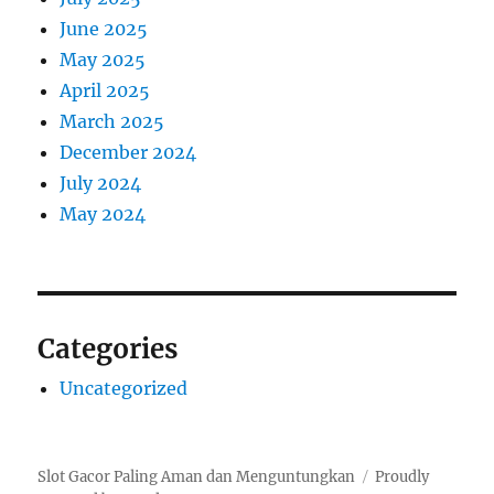
June 2025
May 2025
April 2025
March 2025
December 2024
July 2024
May 2024
Categories
Uncategorized
Slot Gacor Paling Aman dan Menguntungkan
Proudly