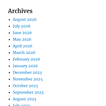
Archives
August 2026
July 2026
June 2026
May 2026
April 2026
March 2026
February 2026
January 2026
December 2025
November 2025
October 2025
September 2025
August 2025
July 2025