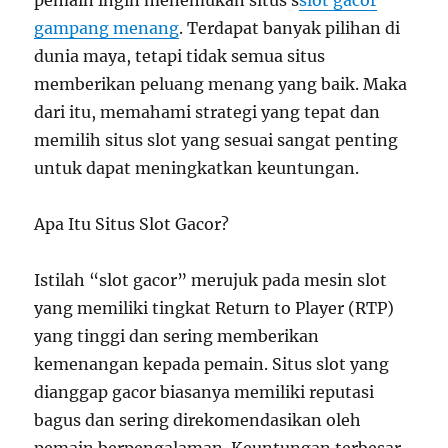
pemain ingin menemukan situs s
slot gacor
gampang menang
. Terdapat banyak pilihan di
dunia maya, tetapi tidak semua situs
memberikan peluang menang yang baik. Maka
dari itu, memahami strategi yang tepat dan
memilih situs slot yang sesuai sangat penting
untuk dapat meningkatkan keuntungan.
Apa Itu Situs Slot Gacor?
Istilah “slot gacor” merujuk pada mesin slot
yang memiliki tingkat Return to Player (RTP)
yang tinggi dan sering memberikan
kemenangan kepada pemain. Situs slot yang
dianggap gacor biasanya memiliki reputasi
bagus dan sering direkomendasikan oleh