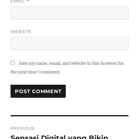
EMAIL
*
WEBSITE
Save my name, email, and website in this browser for
the next time I comment.
Post
PREVIOUS
navigation
Sensasi Digital yang Bikin
Previous