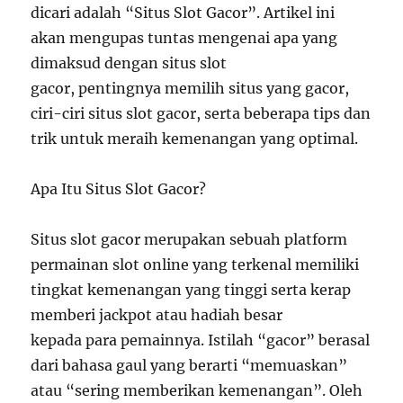
dicari adalah “Situs Slot Gacor”. Artikel ini
akan mengupas tuntas mengenai apa yang
dimaksud dengan situs slot
gacor, pentingnya memilih situs yang gacor,
ciri-ciri situs slot gacor, serta beberapa tips dan
trik untuk meraih kemenangan yang optimal.
Apa Itu Situs Slot Gacor?
Situs slot gacor merupakan sebuah platform
permainan slot online yang terkenal memiliki
tingkat kemenangan yang tinggi serta kerap
memberi jackpot atau hadiah besar
kepada para pemainnya. Istilah “gacor” berasal
dari bahasa gaul yang berarti “memuaskan”
atau “sering memberikan kemenangan”. Oleh