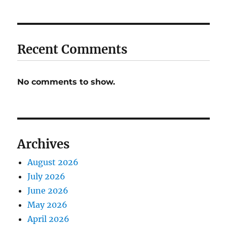
Recent Comments
No comments to show.
Archives
August 2026
July 2026
June 2026
May 2026
April 2026