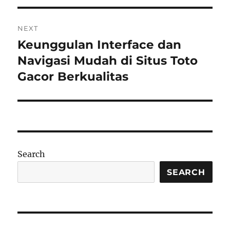
NEXT
Keunggulan Interface dan
Next
post:
Navigasi Mudah di Situs Toto
Gacor Berkualitas
Search
SEARCH