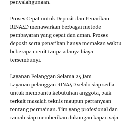
penyalahgunaan.
Proses Cepat untuk Deposit dan Penarikan
RINA4D menawarkan berbagai metode
pembayaran yang cepat dan aman. Proses
deposit serta penarikan hanya memakan waktu
beberapa menit tanpa adanya biaya
tersembunyi.
Layanan Pelanggan Selama 24 Jam
Layanan pelanggan RINA4D selalu siap sedia
untuk membantu kebutuhan anggota, baik
terkait masalah teknis maupun pertanyaan
tentang permainan. Tim yang profesional dan
ramah siap memberikan dukungan kapan saja.