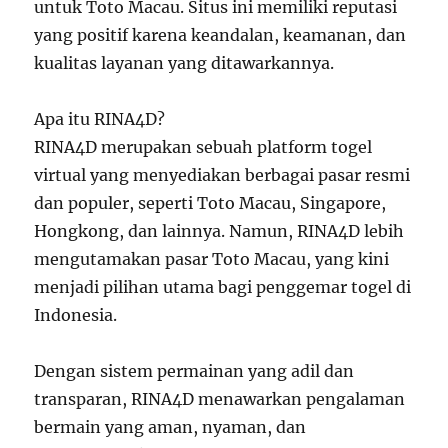
untuk Toto Macau. Situs ini memiliki reputasi
yang positif karena keandalan, keamanan, dan
kualitas layanan yang ditawarkannya.
Apa itu RINA4D?
RINA4D merupakan sebuah platform togel
virtual yang menyediakan berbagai pasar resmi
dan populer, seperti Toto Macau, Singapore,
Hongkong, dan lainnya. Namun, RINA4D lebih
mengutamakan pasar Toto Macau, yang kini
menjadi pilihan utama bagi penggemar togel di
Indonesia.
Dengan sistem permainan yang adil dan
transparan, RINA4D menawarkan pengalaman
bermain yang aman, nyaman, dan