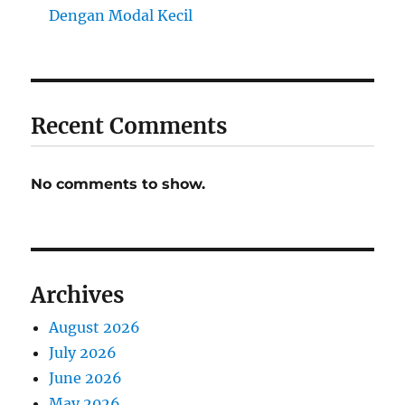
Dengan Modal Kecil
Recent Comments
No comments to show.
Archives
August 2026
July 2026
June 2026
May 2026