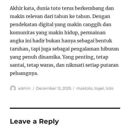
Akhir kata, dunia toto terus berkembang dan
makin relevan dari tahun ke tahun. Dengan
pendekatan digital yang makin canggih dan
komunitas yang makin hidup, permainan
angka ini hadir bukan hanya sebagai bentuk
taruhan, tapi juga sebagai pengalaman hiburan
yang penuh dinamika. Yang penting, tetap
santai, tetap waras, dan nikmati setiap putaran
peluangnya.
Author
Posted
Tags
admin
December 12, 2025
maktoto
,
togel
,
toto
on
Leave a Reply