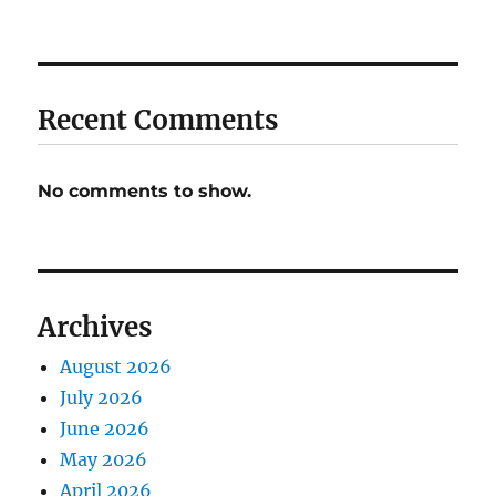
Recent Comments
No comments to show.
Archives
August 2026
July 2026
June 2026
May 2026
April 2026