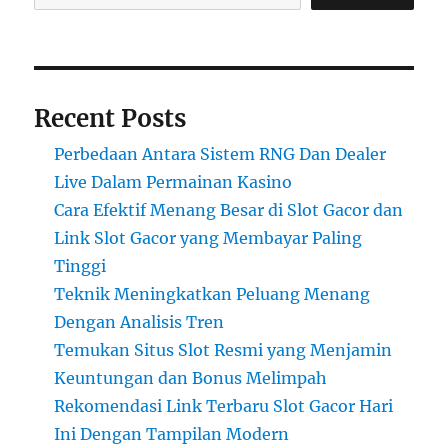
Recent Posts
Perbedaan Antara Sistem RNG Dan Dealer
Live Dalam Permainan Kasino
Cara Efektif Menang Besar di Slot Gacor dan
Link Slot Gacor yang Membayar Paling
Tinggi
Teknik Meningkatkan Peluang Menang
Dengan Analisis Tren
Temukan Situs Slot Resmi yang Menjamin
Keuntungan dan Bonus Melimpah
Rekomendasi Link Terbaru Slot Gacor Hari
Ini Dengan Tampilan Modern