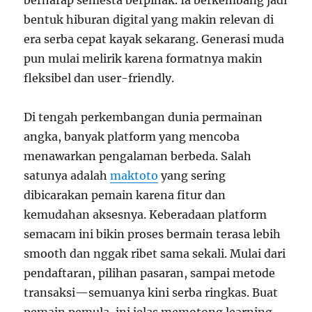
berharap semesta berpihak. Ia berkembang jadi
bentuk hiburan digital yang makin relevan di
era serba cepat kayak sekarang. Generasi muda
pun mulai melirik karena formatnya makin
fleksibel dan user-friendly.
Di tengah perkembangan dunia permainan
angka, banyak platform yang mencoba
menawarkan pengalaman berbeda. Salah
satunya adalah
maktoto
yang sering
dibicarakan pemain karena fitur dan
kemudahan aksesnya. Keberadaan platform
semacam ini bikin proses bermain terasa lebih
smooth dan nggak ribet sama sekali. Mulai dari
pendaftaran, pilihan pasaran, sampai metode
transaksi—semuanya kini serba ringkas. Buat