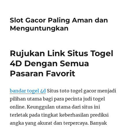
Slot Gacor Paling Aman dan
Menguntungkan
Rujukan Link Situs Togel
4D Dengan Semua
Pasaran Favorit
bandar togel 4d
Situs toto togel gacor menjadi
pilihan utama bagi para pecinta judi togel
online. Keunggulan utama dari situs ini
terletak pada tingkat keberhasilan prediksi
angka yang akurat dan terpercaya. Banyak