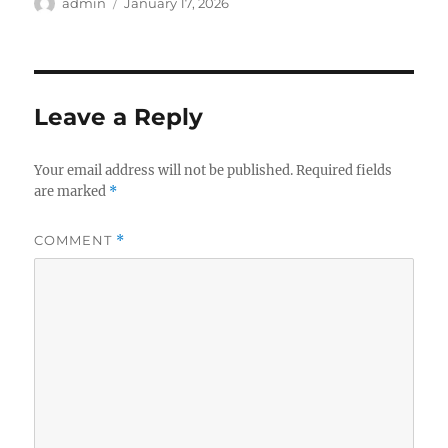
Author
Posted
admin
January 17, 2026
on
Leave a Reply
Your email address will not be published.
Required fields
are marked
*
COMMENT
*