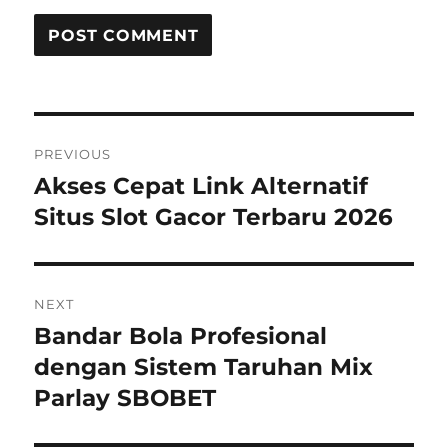
Post
PREVIOUS
navigation
Akses Cepat Link Alternatif
Previous
post:
Situs Slot Gacor Terbaru 2026
NEXT
Bandar Bola Profesional
Next
post:
dengan Sistem Taruhan Mix
Parlay SBOBET